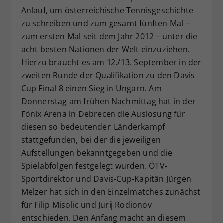
Anlauf, um österreichische Tennisgeschichte
Dieser Wert speichert Ihre Consent-
zu schreiben und zum gesamt fünften Mal –
Einstellungen. Unter anderem eine
zufällig generierte ID, für die
zum ersten Mal seit dem Jahr 2012 – unter die
Zweck
historische Speicherung Ihrer
acht besten Nationen der Welt einzuziehen.
vorgenommen Einstellungen, falls der
Hierzu braucht es am 12./13. September in der
Webseiten-Betreiber dies eingestellt
zweiten Runde der Qualifikation zu den Davis
hat.
Cup Final 8 einen Sieg in Ungarn. Am
Donnerstag am frühen Nachmittag hat in der
Fönix Arena in Debrecen die Auslosung für
diesen so bedeutenden Länderkampf
stattgefunden, bei der die jeweiligen
Aufstellungen bekanntgegeben und die
Spielabfolgen festgelegt wurden. ÖTV-
Sportdirektor und Davis-Cup-Kapitän Jürgen
Melzer hat sich in den Einzelmatches zunächst
für Filip Misolic und Jurij Rodionov
entschieden. Den Anfang macht an diesem