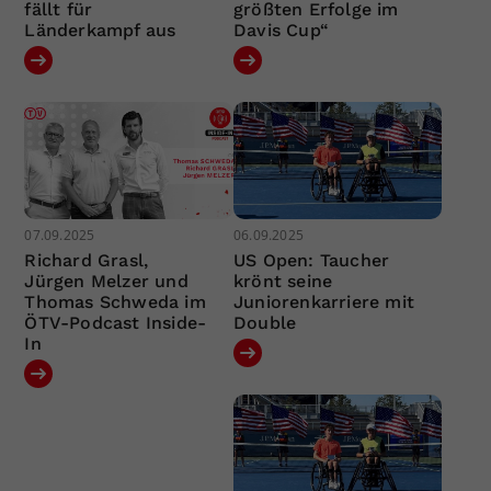
fällt für
größten Erfolge im
Länderkampf aus
Davis Cup“
07.09.2025
06.09.2025
Richard Grasl,
US Open: Taucher
Jürgen Melzer und
krönt seine
Thomas Schweda im
Juniorenkarriere mit
ÖTV-Podcast Inside-
Double
In