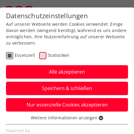
Zurück zur Newsübersicht
Datenschutzeinstellungen
Vorarlberger Tennisverband
Auf unserer Webseite werden Cookies verwendet. Einige
davon werden zwingend benötigt, während es uns andere
ermöglichen, Ihre Nutzererfahrung auf unserer Webseite
zu verbessern.
Davis Cup
Essenziell
Statistiken
Rodionov eröffnet für
KURIER Austria Davis Cup
Alle akzeptieren
Team gegen Marozsán
Speichern & schließen
Anschließend spielt Filip Misolic beim
Nur essenzielle Cookies akzeptieren
Davis Cup gegen Ungarn in Debrecen
gegen Márton Fucsovics.
Weitere Informationen anzeigen
Essenziell
Verfasst von: Manuel Wachta, 11.09.2025
Essenzielle Cookies werden für grundlegende
Powered by