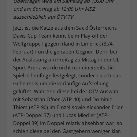
Übertragen wird am Samstag ab 13:00 Uhr
Dieser Wert speichert Ihre Consent-
und am Sonntag ab 12:00 Uhr MEZ
Einstellungen. Unter anderem eine
ausschließlich auf ÖTV TV.
zufällig generierte ID, für die
Jetzt ist die Katze aus dem Sack! Österreichs
Zweck
historische Speicherung Ihrer
vorgenommen Einstellungen, falls der
Davis-Cup-Team kennt beim Play-off der
Webseiten-Betreiber dies eingestellt
Weltgruppe I gegen Irland in Limerick (3./4.
hat.
Februar) nun die genauen Gegner. Denn bei
der Auslosung am Freitag zu Mittag in der UL
Sport Arena wurde nicht nur einerseits die
Spielreihenfolge festgelegt, sondern auch das
Geheimnis um die vorläufige Aufstellung
gelüftet. Während diese bei der ÖTV-Auswahl
mit Sebastian Ofner (ATP 40) und Dominic
Thiem (ATP 90) im Einzel sowie Alexander Erler
(ATP-Doppel 37) und Lucas Miedler (ATP-
Doppel 39) im Doppel relativ absehbar war, so
schien diese bei den Gastgebern weniger klar.