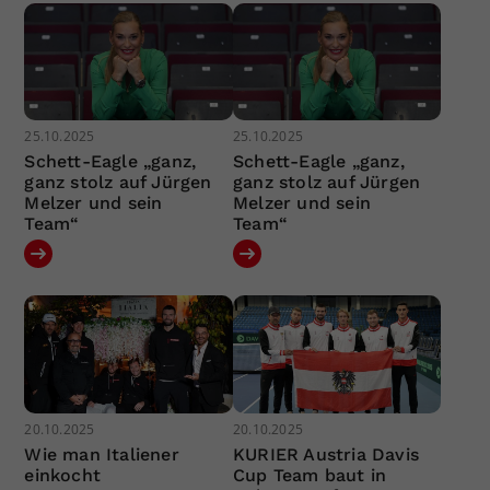
25.10.2025
25.10.2025
Schett-Eagle „ganz,
Schett-Eagle „ganz,
ganz stolz auf Jürgen
ganz stolz auf Jürgen
Melzer und sein
Melzer und sein
Team“
Team“
20.10.2025
20.10.2025
Wie man Italiener
KURIER Austria Davis
einkocht
Cup Team baut in