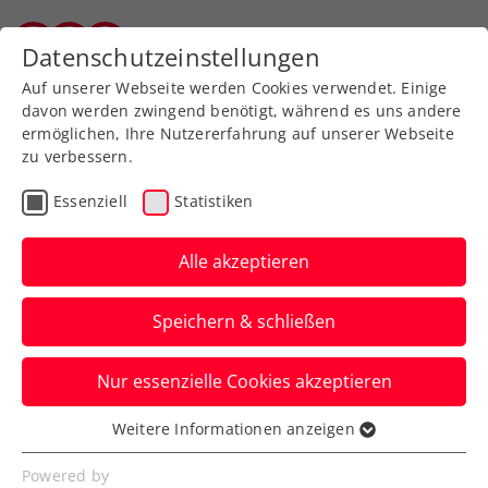
Zurück zur Newsübersicht
Datenschutzeinstellungen
Vorarlberger Tennisverband
Auf unserer Webseite werden Cookies verwendet. Einige
davon werden zwingend benötigt, während es uns andere
ermöglichen, Ihre Nutzererfahrung auf unserer Webseite
zu verbessern.
Davis Cup
Essenziell
Statistiken
Davis Cup: Thiem
eröffnet für die ÖTV-
Alle akzeptieren
Herren gegen Irlands
Speichern & schließen
Nummer 1 Agwi
Nur essenzielle Cookies akzeptieren
Gleich danach trifft am Samstag in
Limerick Sebastian Ofner auf Osgar
Weitere Informationen anzeigen
Essenziell
O’Hoisin, wie die Auslosung ergab.
Essenzielle Cookies werden für grundlegende
Powered by