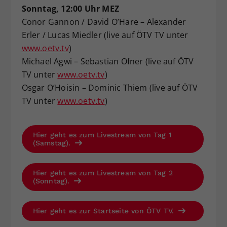
Sonntag, 12:00 Uhr MEZ
Conor Gannon / David O’Hare – Alexander
Erler / Lucas Miedler (live auf ÖTV TV unter
www.oetv.tv
)
Michael Agwi – Sebastian Ofner (live auf ÖTV
TV unter
www.oetv.tv
)
Osgar O’Hoisin – Dominic Thiem (live auf ÖTV
TV unter
www.oetv.tv
)
Hier geht es zum Livestream von Tag 1
(Samstag).
Hier geht es zum Livestream von Tag 2
(Sonntag).
Hier geht es zur Startseite von ÖTV TV.