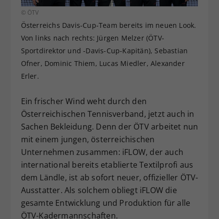
Dieser Wert speichert Ihre Consent-
© ÖTV
Einstellungen. Unter anderem eine
Österreichs Davis-Cup-Team bereits im neuen Look.
zufällig generierte ID, für die
Von links nach rechts: Jürgen Melzer (ÖTV-
Zweck
historische Speicherung Ihrer
Sportdirektor und -Davis-Cup-Kapitän), Sebastian
vorgenommen Einstellungen, falls der
Ofner, Dominic Thiem, Lucas Miedler, Alexander
Webseiten-Betreiber dies eingestellt
Erler.
hat.
Ein frischer Wind weht durch den
Österreichischen Tennisverband, jetzt auch in
Sachen Bekleidung. Denn der ÖTV arbeitet nun
mit einem jungen, österreichischen
Unternehmen zusammen: iFLOW, der auch
international bereits etablierte Textilprofi aus
dem Ländle, ist ab sofort neuer, offizieller ÖTV-
Ausstatter. Als solchem obliegt iFLOW die
gesamte Entwicklung und Produktion für alle
ÖTV-Kadermannschaften.