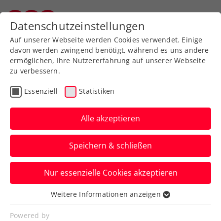
Zurück zur Newsübersicht
Datenschutzeinstellungen
Vorarlberger Tennisverband
Auf unserer Webseite werden Cookies verwendet. Einige
davon werden zwingend benötigt, während es uns andere
ermöglichen, Ihre Nutzererfahrung auf unserer Webseite
zu verbessern.
Rollstuhltennis
Verbands-Info
Essenziell
Statistiken
Kids & Jugend
Davis Cup
Alle akzeptieren
Billie Jean King Cup
ITF
Speichern & schließen
Textilprofi aus dem
Nur essenzielle Cookies akzeptieren
Ländle: iFLOW ist neuer,
Weitere Informationen anzeigen
offizieller Ausstatter des
Essenziell
ÖTV
Essenzielle Cookies werden für grundlegende
Powered by