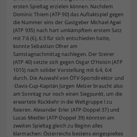
ersten Spieltag erzielen können. Nachdem
Dieser Wert speichert Ihre Consent-
Dominic Thiem (ATP 90) das Auftaktspiel gegen
Einstellungen. Unter anderem eine
zufällig generierte ID, für die
die Nummer eins der Gastgeber Michael Agwi
Zweck
historische Speicherung Ihrer
(ATP 935) nach hart umkämpftem erstem Satz
vorgenommen Einstellungen, falls der
mit 7:6 (6), 6:3 für sich entschieden hatte,
Webseiten-Betreiber dies eingestellt
konnte Sebastian Ofner am
hat.
Samstagnachmittag nachlegen. Der Steirer
(ATP 40) setzte sich gegen Osgar O’Hoisin (ATP
1015) nach solider Vorstellung mit 6:4, 6:4
durch. Die Auswahl von ÖTV-Sportdirektor und
-Davis-Cup-Kapitän Jürgen Melzer braucht also
am Sonntag nur noch einen Siegpunkt, um die
erwartete Rückkehr in die Weltgruppe I zu
fixieren. Alexander Erler (ATP-Doppel 37) und
Lucas Miedler (ATP-Doppel 39) könnten am
zweiten Spieltag gleich zu Beginn alles
klarmachen: Österreichs bestens eingespieltes