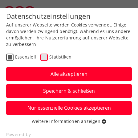
Zurück zur Newsübersicht
Datenschutzeinstellungen
Vorarlberger Tennisverband
Auf unserer Webseite werden Cookies verwendet. Einige
davon werden zwingend benötigt, während es uns andere
ermöglichen, Ihre Nutzererfahrung auf unserer Webseite
zu verbessern.
Davis Cup
Essenziell
Statistiken
2:0-Führung in Irland:
ÖTV-Herren im Davis Cup
Alle akzeptieren
nach Tag 1 auf Kurs
Speichern & schließen
Nach Dominic Thiem gewinnt auch
Nur essenzielle Cookies akzeptieren
Sebastian Ofner sein Einzel beim
Länderkampf in Limerick.
Weitere Informationen anzeigen
Essenziell
Verfasst von: Manuel Wachta, 03.02.2024
Essenzielle Cookies werden für grundlegende
Powered by