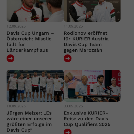
12.09.2025
11.09.2025
Davis Cup Ungarn –
Rodionov eröffnet
Österreich: Misolic
für KURIER Austria
fällt für
Davis Cup Team
Länderkampf aus
gegen Marozsán
10.09.2025
03.09.2025
Jürgen Melzer: „Es
Exklusive KURIER-
wäre einer unserer
Reise zu den Davis
größten Erfolge im
Cup Qualifiers 2025
Davis Cup“