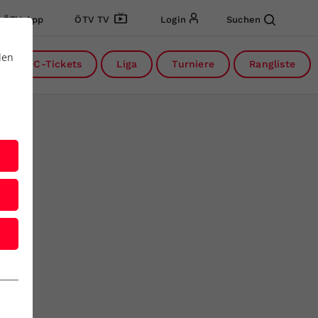
ÖTV App
ÖTV TV
Login
Suchen
den
DC-Tickets
Liga
Turniere
Rangliste