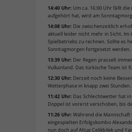
14:40 Uhr:
Um ca. 16:00 Uhr fällt di
aufgehört hat, wird am Sonntagmorge
14:08 Uhr:
Die zwischenzeitlich erho
aktuell leider nicht mehr in Sicht. I
Spielbetriebs zu rechnen. Sollte es
Sonntagmorgen fortgesetzt werden.
13:39 Uhr:
Der Regen prasselt immer
Vulkanland. Das türkische Team ist f
12:30 Uhr:
Derzeit noch keine Besser
Wetterphase in knapp zwei Stunden.
11:42 Uhr:
Das Schlechtwetter hat in
Doppel ist vorerst verschoben, bis d
11:26 Uhr:
Während die Mannschaft v
eingespielten Erfolgskombo Alexander
nun doch auf Altug Celikbilek und Ya