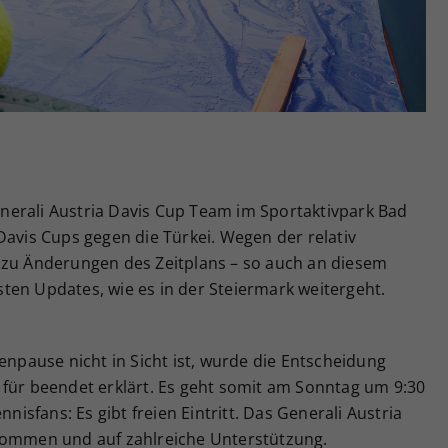
Zweck
generierte ID, für die historische Speicherung
Ihrer vorgenommen Einstellungen, falls der
Webseiten-Betreiber dies eingestellt hat.
erali Austria Davis Cup Team im Sportaktivpark Bad
Davis Cups gegen die Türkei. Wegen der relativ
 zu Änderungen des Zeitplans – so auch an diesem
ten Updates, wie es in der Steiermark weitergeht.
enpause nicht in Sicht ist, wurde die Entscheidung
 für beendet erklärt. Es geht somit am Sonntag um 9:30
nnisfans: Es gibt freien Eintritt. Das Generali Austria
 Kommen und auf zahlreiche Unterstützung.