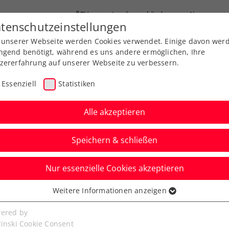
ÖTV
Landesverbände
News
tenschutzeinstellungen
 unserer Webseite werden Cookies verwendet. Einige davon wer
Ausbildung
Services
Über uns
ngend benötigt, während es uns andere ermöglichen, Ihre
zererfahrung auf unserer Webseite zu verbessern.
Essenziell
Statistiken
Alle akzeptieren
Speichern & schließen
Nur essenzielle Cookies akzeptieren
is Cup Österreich –
Weitere Informationen anzeigen
ssenziell
So geht es weiter
senzielle Cookies werden für grundlegende Funktionen der
ered by
bseite benötigt. Dadurch ist gewährleistet, dass die Webseite
linski Cookie Consent