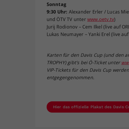
Sonntag
9:30 Uhr:
Alexander Erler / Lucas Mied
und ÖTV TV unter
www.oetv.tv
)
Jurij Rodionov – Cem Ilkel (live auf
Lukas Neumayer – Yanki Erel (live a
Karten für den Davis Cup (und den
TROPHY) gibt’s bei Ö-Ticket unter
www
VIP-Tickets für den Davis Cup werden
entgegengenommen.
Hier das offizielle Plakat des Davis 