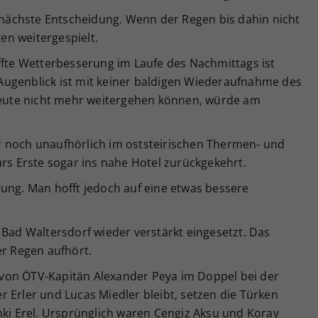
e nächste Entscheidung. Wenn der Regen bis dahin nicht
n weitergespielt.
ffte Wetterbesserung im Laufe des Nachmittags ist
m Augenblick ist mit keiner baldigen Wiederaufnahme des
 heute nicht mehr weitergehen können, würde am
 noch unaufhörlich im oststeirischen Thermen- und
ürs Erste sogar ins nahe Hotel zurückgekehrt.
ung. Man hofft jedoch auf eine etwas bessere
 Bad Waltersdorf wieder verstärkt eingesetzt. Das
er Regen aufhört.
on ÖTV-Kapitän Alexander Peya im Doppel bei der
 Erler und Lucas Miedler bleibt, setzen die Türken
nki Erel. Ursprünglich waren Cengiz Aksu und Koray