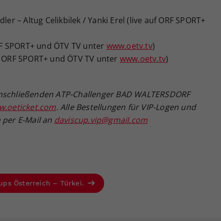
ler – Altug Celikbilek / Yanki Erel (live auf ORF SPORT+
 ORF SPORT+ und ÖTV TV unter
www.oetv.tv
)
uf ORF SPORT+ und ÖTV TV unter
www.oetv.tv
)
 anschließenden ATP-Challenger BAD WALTERSDORF
.oeticket.com
. Alle Bestellungen für VIP-Logen und
 per E-Mail an
daviscup.vip@gmail.com
Cups Österreich – Türkei.