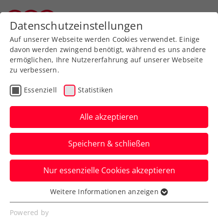
Zurück zur Newsübersicht
Datenschutzeinstellungen
Vorarlberger Tennisverband
Auf unserer Webseite werden Cookies verwendet. Einige
davon werden zwingend benötigt, während es uns andere
ermöglichen, Ihre Nutzererfahrung auf unserer Webseite
zu verbessern.
Davis Cup
Essenziell
Statistiken
Davis Cup: ÖTV-Herren im
Herbst gegen Ungarn ums
Alle akzeptieren
Finalturnier
Speichern & schließen
Im Zeitraum 12. bis 14. September 2025
Nur essenzielle Cookies akzeptieren
geht’s auswärts gegen Österreichs
Nachbarland.
Weitere Informationen anzeigen
Essenziell
Verfasst von: Manuel Wachta, 03.02.2025
Essenzielle Cookies werden für grundlegende
Powered by