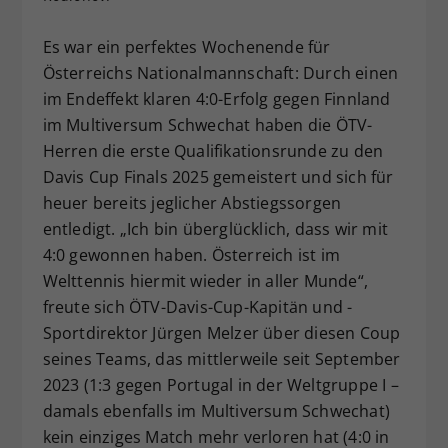
Dieser Wert speichert Ihre Consent-
Es war ein perfektes Wochenende für
Einstellungen. Unter anderem eine
zufällig generierte ID, für die
Österreichs Nationalmannschaft: Durch einen
Zweck
historische Speicherung Ihrer
im Endeffekt klaren 4:0-Erfolg gegen Finnland
vorgenommen Einstellungen, falls der
im Multiversum Schwechat haben die ÖTV-
Webseiten-Betreiber dies eingestellt
Herren die erste Qualifikationsrunde zu den
hat.
Davis Cup Finals 2025 gemeistert und sich für
heuer bereits jeglicher Abstiegssorgen
entledigt. „Ich bin überglücklich, dass wir mit
4:0 gewonnen haben. Österreich ist im
Welttennis hiermit wieder in aller Munde“,
freute sich ÖTV-Davis-Cup-Kapitän und -
Sportdirektor Jürgen Melzer über diesen Coup
seines Teams, das mittlerweile seit September
2023 (1:3 gegen Portugal in der Weltgruppe I –
damals ebenfalls im Multiversum Schwechat)
kein einziges Match mehr verloren hat (4:0 in