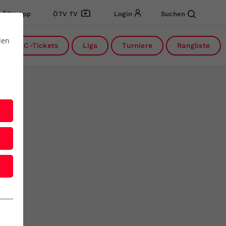
ÖTV App
ÖTV TV
Login
Suchen
den
DC-Tickets
Liga
Turniere
Rangliste