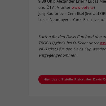
9:30 Uhr:
Alexander Erler / Lucas Mied
und ÖTV TV unter
www.oetv.tv
)
Jurij Rodionov – Cem Ilkel (live auf
Lukas Neumayer – Yanki Erel (live a
Karten für den Davis Cup (und den
TROPHY) gibt’s bei Ö-Ticket unter
www
VIP-Tickets für den Davis Cup werden
entgegengenommen.
Hier das offizielle Plakat des Davis 