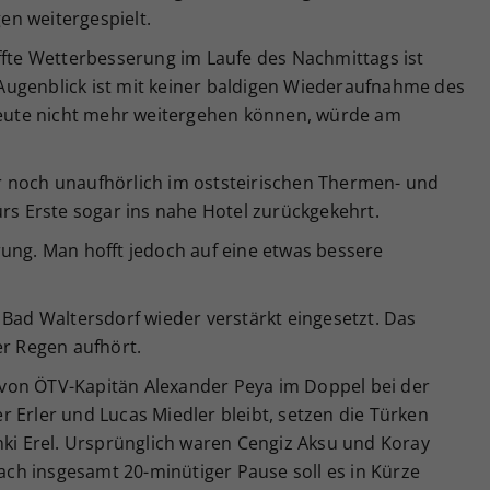
n weitergespielt.
ffte Wetterbesserung im Laufe des Nachmittags ist
m Augenblick ist mit keiner baldigen Wiederaufnahme des
 heute nicht mehr weitergehen können, würde am
 noch unaufhörlich im oststeirischen Thermen- und
ürs Erste sogar ins nahe Hotel zurückgekehrt.
ung. Man hofft jedoch auf eine etwas bessere
 Bad Waltersdorf wieder verstärkt eingesetzt. Das
er Regen aufhört.
on ÖTV-Kapitän Alexander Peya im Doppel bei der
 Erler und Lucas Miedler bleibt, setzen die Türken
nki Erel. Ursprünglich waren Cengiz Aksu und Koray
Nach insgesamt 20-minütiger Pause soll es in Kürze