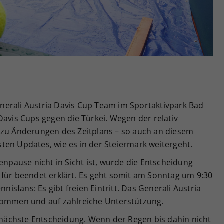
Zweck
generierte ID, für die historische Speicherung
Ihrer vorgenommen Einstellungen, falls der
Webseiten-Betreiber dies eingestellt hat.
erali Austria Davis Cup Team im Sportaktivpark Bad
Davis Cups gegen die Türkei. Wegen der relativ
 zu Änderungen des Zeitplans – so auch an diesem
ten Updates, wie es in der Steiermark weitergeht.
enpause nicht in Sicht ist, wurde die Entscheidung
 für beendet erklärt. Es geht somit am Sonntag um 9:30
nnisfans: Es gibt freien Eintritt. Das Generali Austria
 Kommen und auf zahlreiche Unterstützung.
e nächste Entscheidung. Wenn der Regen bis dahin nicht