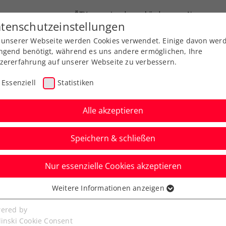
ÖTV
Landesverbände
News
tenschutzeinstellungen
 unserer Webseite werden Cookies verwendet. Einige davon wer
Ausbildung
Services
Über uns
ngend benötigt, während es uns andere ermöglichen, Ihre
zererfahrung auf unserer Webseite zu verbessern.
Essenziell
Statistiken
Alle akzeptieren
Speichern & schließen
Nur essenzielle Cookies akzeptieren
is Cup Österreich –
Weitere Informationen anzeigen
ssenziell
So geht es weiter
senzielle Cookies werden für grundlegende Funktionen der
ered by
bseite benötigt. Dadurch ist gewährleistet, dass die Webseite
linski Cookie Consent