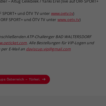
ler – Altug Celikbilek / Yanki Erel (live auf ORF SPORT+
 ORF SPORT+ und ÖTV TV unter
www.oetv.tv
)
uf ORF SPORT+ und ÖTV TV unter
www.oetv.tv
)
 anschließenden ATP-Challenger BAD WALTERSDORF
.oeticket.com
. Alle Bestellungen für VIP-Logen und
 per E-Mail an
daviscup.vip@gmail.com
Cups Österreich – Türkei.