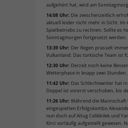
aufgehört hat, wird am Sonntagmorge
14:08 Uhr:
Die zwischenzeitlich erho
aktuell leider nicht mehr in Sicht. I
Spielbetriebs zu rechnen. Sollte es
Sonntagmorgen fortgesetzt werden.
13:39 Uhr:
Der Regen prasselt immer
Vulkanland. Das türkische Team ist f
12:30 Uhr:
Derzeit noch keine Besser
Wetterphase in knapp zwei Stunden.
11:42 Uhr:
Das Schlechtwetter hat in
Doppel ist vorerst verschoben, bis d
11:26 Uhr:
Während die Mannschaft v
eingespielten Erfolgskombo Alexander
nun doch auf Altug Celikbilek und Ya
Kirci vorläufig aufgestellt gewesen. 