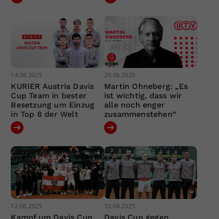
14.08.2025
29.06.2025
KURIER Austria Davis
Martin Ohneberg: „Es
Cup Team in bester
ist wichtig, dass wir
Besetzung um Einzug
alle noch enger
in Top 8 der Welt
zusammenstehen“
12.06.2025
10.04.2025
Kampf um Davis Cup
Davis Cup gegen