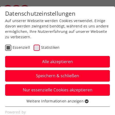
Zurück zur Newsübersicht
Datenschutzeinstellungen
Vorarlberger Tennisverband
Auf unserer Webseite werden Cookies verwendet. Einige
davon werden zwingend benötigt, während es uns andere
ermöglichen, Ihre Nutzererfahrung auf unserer Webseite
zu verbessern.
Davis Cup
Essenziell
Statistiken
KURIER Austria Davis Cup
Team bereit für Italien:
Alle akzeptieren
„Nichts zu verlieren …“
Speichern & schließen
…, alles zu gewinnen. Der Auftritt im
Nur essenzielle Cookies akzeptieren
Zentrum Bolognas im Outfit des
Herrenausstatters Sturm ist ein erster
Weitere Informationen anzeigen
Essenziell
Win.
Essenzielle Cookies werden für grundlegende
Powered by