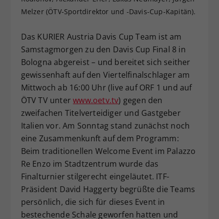
Melzer (ÖTV-Sportdirektor und -Davis-Cup-Kapitän).
Dieser Wert speichert Ihre Consent-
Einstellungen. Unter anderem eine
zufällig generierte ID, für die
Das KURIER Austria Davis Cup Team ist am
Zweck
historische Speicherung Ihrer
Samstagmorgen zu den Davis Cup Final 8 in
vorgenommen Einstellungen, falls der
Bologna abgereist – und bereitet sich seither
Webseiten-Betreiber dies eingestellt
gewissenhaft auf den Viertelfinalschlager am
hat.
Mittwoch ab 16:00 Uhr (live auf ORF 1 und auf
ÖTV TV unter
www.oetv.tv
) gegen den
zweifachen Titelverteidiger und Gastgeber
Italien vor. Am Sonntag stand zunächst noch
eine Zusammenkunft auf dem Programm:
Beim traditionellen Welcome Event im Palazzo
Re Enzo im Stadtzentrum wurde das
Finalturnier stilgerecht eingeläutet. ITF-
Präsident David Haggerty begrüßte die Teams
persönlich, die sich für dieses Event in
bestechende Schale geworfen hatten und