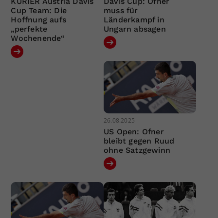
KURIER Austria Davis
Davis Cup: Ofner
Cup Team: Die
muss für
Hoffnung aufs
Länderkampf in
„perfekte
Ungarn absagen
Wochenende“
26.08.2025
US Open: Ofner
bleibt gegen Ruud
ohne Satzgewinn