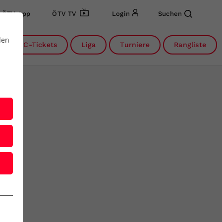
ÖTV App
ÖTV TV
Login
Suchen
den
DC-Tickets
Liga
Turniere
Rangliste