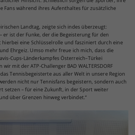
aftlicher Hinsicht. Schließlich sorgen die Sportler, ihre
e Fans während ihres Aufenthaltes für zusätzliche
ischen Landtag, zeigte sich indes überzeugt:
 er ist der Funke, der die Begeisterung für den
 hierbei eine Schlüsselrolle und fasziniert durch eine
 und Ehrgeiz. Umso mehr freue ich mich, dass die
Davis-Cups-Länderkampfes Österreich–Türkei
n wir mit der ATP-Challenger BAD WALTERSDORF
das Tennisbegeisterte aus aller Welt in unsere Region
werden nicht nur Tennisfans begeistern, sondern auch
t setzen – für eine Zukunft, in der Sport weiter
und über Grenzen hinweg verbindet.“