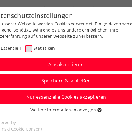
ÖTV
Landesverbände
News
tenschutzeinstellungen
 unserer Webseite werden Cookies verwendet. Einige davon wer
Ausbildung
Services
Über uns
ngend benötigt, während es uns andere ermöglichen, Ihre
zererfahrung auf unserer Webseite zu verbessern.
Essenziell
Statistiken
Alle akzeptieren
Speichern & schließen
Nur essenzielle Cookies akzeptieren
ATP-Challenger:
Weitere Informationen anzeigen
ssenziell
n Bad Waltersdorf
senzielle Cookies werden für grundlegende Funktionen der
ered by
bseite benötigt. Dadurch ist gewährleistet, dass die Webseite
linski Cookie Consent