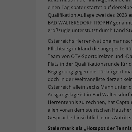
einen Tag später startet auf derselb
Qualifikation Auflage zwei des 2023
BAD WALTERSDORF TROPHY genannt. Ei
großzügig unterstützt durch Land S
Österreichs Herren-Nationalmannscha
Pflichtsieg in Irland die angepeilte R
Team von ÖTV-Sportdirektor und -Da
Platz in der Qualifikationsrunde für d
Begegnung gegen die Türkei geht man 
doch in der Weltrangliste derzeit ke
Österreich allein sechs Mann unter d
Ausgangslage ist in Bad Waltersdorf
Herrentennis zu rechnen, hat Captai
allen voran dem steirischen Hausher
Gespräche hinsichtlich eines Antritt
Steiermark als „Hotspot der Tenni