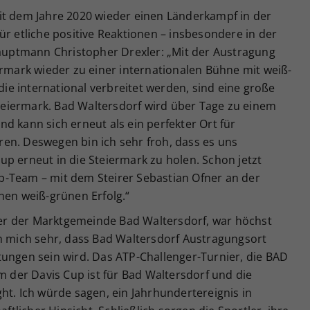
it dem Jahre 2020 wieder einen Länderkampf in der
ür etliche positive Reaktionen – insbesondere in der
shauptmann Christopher Drexler: „Mit der Austragung
ermark wieder zu einer internationalen Bühne mit weiß-
 die international verbreitet werden, sind eine große
eiermark. Bad Waltersdorf wird über Tage zu einem
d kann sich erneut als ein perfekter Ort für
en. Deswegen bin ich sehr froh, dass es uns
p erneut in die Steiermark zu holen. Schon jetzt
-Team – mit dem Steirer Sebastian Ofner an der
nen weiß-grünen Erfolg.“
r der Marktgemeinde Bad Waltersdorf, war höchst
ch mich sehr, dass Bad Waltersdorf Austragungsort
tungen sein wird. Das ATP-Challenger-Turnier, die BAD
der Davis Cup ist für Bad Waltersdorf und die
ht. Ich würde sagen, ein Jahrhundertereignis in