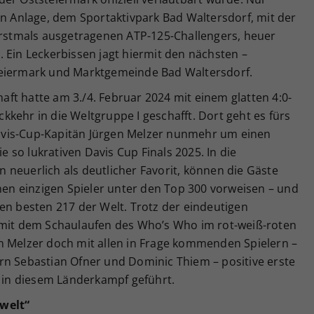
en Anlage, dem Sportaktivpark Bad Waltersdorf, mit der
 erstmals ausgetragenen ATP-125-Challengers, heuer
n Leckerbissen jagt hiermit den nächsten –
teiermark und Marktgemeinde Bad Waltersdorf.
ft hatte am 3./4. Februar 2024 mit einem glatten 4:0-
ückkehr in die Weltgruppe I geschafft. Dort geht es fürs
vis-Cup-Kapitän Jürgen Melzer nunmehr um einen
ie so lukrativen Davis Cup Finals 2025. In die
neuerlich als deutlicher Favorit, können die Gäste
inen einzigen Spieler unter den Top 300 vorweisen – und
en besten 217 der Welt. Trotz der eindeutigen
 mit dem Schaulaufen des Who’s Who im rot-weiß-roten
n Melzer doch mit allen in Frage kommenden Spielern –
rn Sebastian Ofner und Dominic Thiem – positive erste
s in diesem Länderkampf geführt.
swelt“