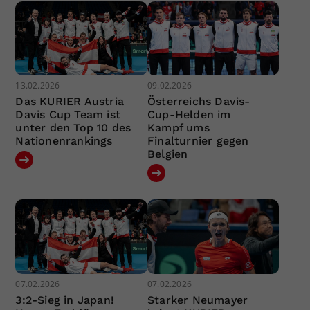
13.02.2026
09.02.2026
Das KURIER Austria
Österreichs Davis-
Davis Cup Team ist
Cup-Helden im
unter den Top 10 des
Kampf ums
Nationenrankings
Finalturnier gegen
Belgien
07.02.2026
07.02.2026
3:2-Sieg in Japan!
Starker Neumayer