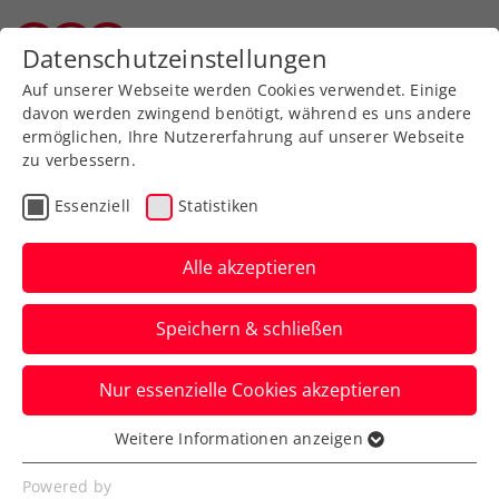
Zurück zur Newsübersicht
Datenschutzeinstellungen
Vorarlberger Tennisverband
Auf unserer Webseite werden Cookies verwendet. Einige
davon werden zwingend benötigt, während es uns andere
ermöglichen, Ihre Nutzererfahrung auf unserer Webseite
zu verbessern.
Davis Cup
Essenziell
Statistiken
2:0 nach Tag 2: Nur der
Regen stoppt das
Alle akzeptieren
Generali Austria Davis
Speichern & schließen
Cup Team
Nur essenzielle Cookies akzeptieren
Nach dem zweiten Sieg im zweiten Spiel
muss die Fortsetzung in Bad Waltersdorf
Weitere Informationen anzeigen
Essenziell
auf Sonntag vertagt werden.
Essenzielle Cookies werden für grundlegende
Powered by