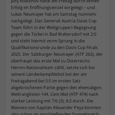
Jurij Rodionov hatte am Freitag durch seinen
Dieser Wert speichert Ihre Consent-
Erfolg im Eröffnungseinzel vorgelegt – und
Einstellungen. Unter anderem eine
Lukas Neumayer hat am Samstag nunmehr
zufällig generierte ID, für die
nachgelegt. Das Generali Austria Davis Cup
Zweck
historische Speicherung Ihrer
Team führt in der Weltgruppe-I-Begegnung
vorgenommen Einstellungen, falls der
gegen die Türkei in Bad Waltersdorf mit 2:0
Webseiten-Betreiber dies eingestellt
hat.
und steht hiermit vorm Sprung in die
Qualifikationsrunde zu den Davis Cup Finals
2025. Der Salzburger Neumayer (ATP 262), der
überhaupt das erste Mal zu Österreichs
Herren-Nationalteam zählt, setzte sich bei
seinem Länderkampfdebüt bei der am
Freitagabend bei 5:5 im ersten Satz
abgebrochenen Partie gegen den ehemaligen
Weltranglisten-144. Cem Ilkel (ATP 474) nach
starker Leistung mit 7:6 (3), 6:2 durch. Die
Mannen von Kapitän Alexander Peya könnten
also schon im anschließenden Doppelmatch