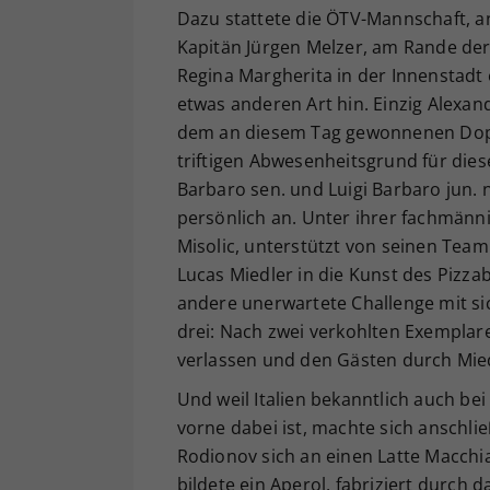
Dazu stattete die ÖTV-Mannschaft, a
Kapitän Jürgen Melzer, am Rande der
Regina Margherita in der Innenstadt 
etwas anderen Art hin. Einzig Alexand
dem an diesem Tag gewonnenen Doppe
triftigen Abwesenheitsgrund für dies
Barbaro sen. und Luigi Barbaro jun.
persönlich an. Unter ihrer fachmänni
Misolic, unterstützt von seinen Tea
Lucas Miedler in die Kunst des Pizza
andere unerwartete Challenge mit sic
drei: Nach zwei verkohlten Exemplare
verlassen und den Gästen durch Mied
Und weil Italien bekanntlich auch b
vorne dabei ist, machte sich anschl
Rodionov sich an einen Latte Macch
bildete ein Aperol, fabriziert durch