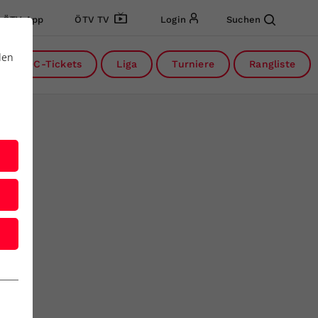
ÖTV App
ÖTV TV
Login
Suchen
den
DC-Tickets
Liga
Turniere
Rangliste