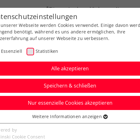
ÖTV
Landesverbände
News
tenschutzeinstellungen
 unserer Webseite werden Cookies verwendet. Einige davon wer
Ausbildung
Services
Über uns
ngend benötigt, während es uns andere ermöglichen, Ihre
zererfahrung auf unserer Webseite zu verbessern.
Essenziell
Statistiken
Alle akzeptieren
Speichern & schließen
Nur essenzielle Cookies akzeptieren
ner einkocht
Weitere Informationen anzeigen
ssenziell
senzielle Cookies werden für grundlegende Funktionen der
ered by
m stimmt sich in der Pizzeria Regina Margherita
bseite benötigt. Dadurch ist gewährleistet, dass die Webseite
linski Cookie Consent