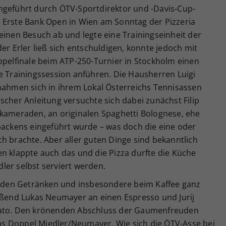
ngeführt durch ÖTV-Sportdirektor und -Davis-Cup-
 Erste Bank Open in Wien am Sonntag der Pizzeria
einen Besuch ab und legte eine Trainingseinheit der
er Erler ließ sich entschuldigen, konnte jedoch mit
lfinale beim ATP-250-Turnier in Stockholm einen
e Trainingssession anführen. Die Hausherren Luigi
 nahmen sich in ihrem Lokal Österreichs Tennisassen
scher Anleitung versuchte sich dabei zunächst Filip
mkameraden, an originalen Spaghetti Bolognese, ehe
backens eingeführt wurde – was doch die eine oder
h brachte. Aber aller guten Dinge sind bekanntlich
n klappte auch das und die Pizza durfte die Küche
ler selbst serviert werden.
ei den Getränken und insbesondere beim Kaffee ganz
ießend Lukas Neumayer an einen Espresso und Jurij
iato. Den krönenden Abschluss der Gaumenfreuden
 das Doppel Miedler/Neumayer. Wie sich die ÖTV-Asse bei