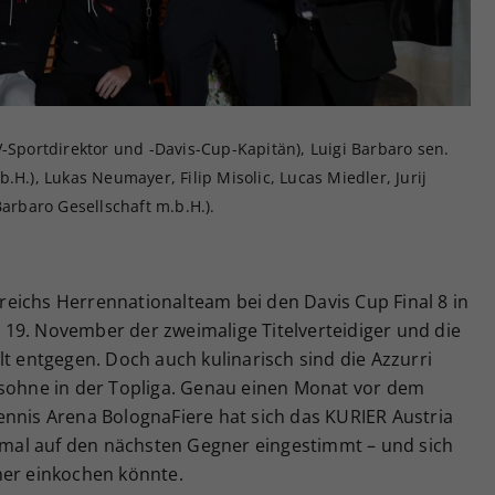
Zweck
generierte ID, für die historische Speicherung
Ihrer vorgenommen Einstellungen, falls der
Webseiten-Betreiber dies eingestellt hat.
V-Sportdirektor und -Davis-Cup-Kapitän), Luigi Barbaro sen.
.H.), Lukas Neumayer, Filip Misolic, Lucas Miedler, Jurij
Barbaro Gesellschaft m.b.H.).
erreichs Herrennationalteam bei den Davis Cup Final 8 in
19. November der zweimalige Titelverteidiger und die
lt entgegen. Doch auch kulinarisch sind die Azzurri
lsohne in der Topliga. Genau einen Monat vor dem
ennis Arena BolognaFiere hat sich das KURIER Austria
al auf den nächsten Gegner eingestimmt – und sich
ner einkochen könnte.