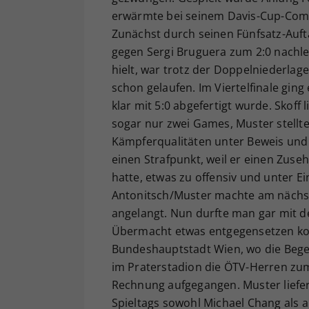
erwärmte bei seinem Davis-Cup-Come
Zunächst durch seinen Fünfsatz-Aufta
gegen Sergi Bruguera zum 2:0 nachle
hielt, war trotz der Doppelniederlag
schon gelaufen. Im Viertelfinale ging
klar mit 5:0 abgefertigt wurde. Skoff 
sogar nur zwei Games, Muster stellt
Kämpferqualitäten unter Beweis und 
einen Strafpunkt, weil er einen Zuse
hatte, etwas zu offensiv und unter E
Antonitsch/Muster machte am nächste
angelangt. Nun durfte man gar mit 
Übermacht etwas entgegensetzen kon
Bundeshauptstadt Wien, wo die Bege
im Praterstadion die ÖTV-Herren zum
Rechnung aufgegangen. Muster liefer
Spieltags sowohl Michael Chang als 