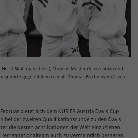
Zweck
generierte ID, für die historische Speicherung
Ihrer vorgenommen Einstellungen, falls der
Webseiten-Betreiber dies eingestellt hat.
 Horst Skoff (ganz links), Thomas Muster (3. von links) und
em gehörte gegen Italien damals Thomas Buchmayer (2. von
Februar bietet sich dem KURIER Austria Davis Cup
 bei der zweiten Qualifikationsrunde zu den Davis
ter die besten acht Nationen der Welt einzuziehen.
s Herrennationalteam auch zu vermeintlich besseren