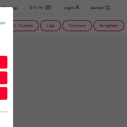
ÖTV App
ÖTV TV
Login
Suchen
den
DC-Tickets
Liga
Turniere
Rangliste