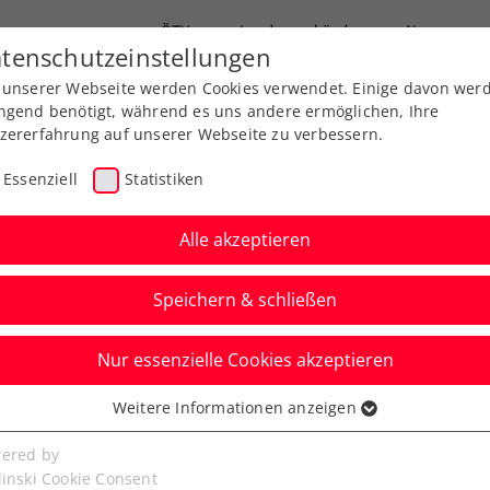
ÖTV
Landesverbände
News
tenschutzeinstellungen
 unserer Webseite werden Cookies verwendet. Einige davon wer
Ausbildung
Services
Über uns
ngend benötigt, während es uns andere ermöglichen, Ihre
zererfahrung auf unserer Webseite zu verbessern.
Essenziell
Statistiken
Alle akzeptieren
Speichern & schließen
Nur essenzielle Cookies akzeptieren
ieren bis heute:
Weitere Informationen anzeigen
ssenziell
ößte Davis-Cup-
senzielle Cookies werden für grundlegende Funktionen der
ered by
bseite benötigt. Dadurch ist gewährleistet, dass die Webseite
linski Cookie Consent