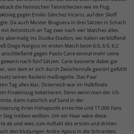
back die heimischen Tennisherzen wie im Flug.
ktsieg gegen Emilio Sánchez Vicario, auf den Skoff
gte. Da auch Muster Bruguera in drei Sätzen in Schach
e mit Antonitsch an Tag zwei nach vier Matches alles
 es abermalig ins Dusika-Stadion, wo Italien verblüffend
ließ Diego Nargiso im ersten Match beim 6:0, 6:0, 6:2
e anschließend gegen Paolo Cane einmal mehr seine
gewann nach fünf Sätzen. Cane kassierte dabei gar
her, von dem er sich durch Zwischenrufe gestört gefühlt
insatz seines Rackets maßregelte. Das Paar
n Tag alles klar, Österreich war im Halbfinale
dem Finaleinzug kokettieren. Denn wenn man der US-
nte, dann natürlich auf Sand in der
isterung ihren Höhepunkt erreichte und 17.000 Fans
 Sieg treiben wollten. Um ein Haar wäre diese
te ab und wies zum Auftakt des ersten und dritten
auch den blutjungen Andre Agassi in die Schranken.