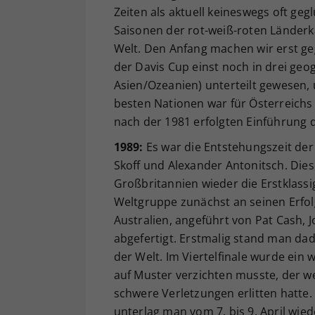
Zeiten als aktuell keineswegs oft gegl
Saisonen der rot-weiß-roten Länder
Welt. Den Anfang machen wir erst ge
der Davis Cup einst noch in drei ge
Asien/Ozeanien) unterteilt gewesen,
besten Nationen war für Österreichs 
nach der 1981 erfolgten Einführung 
1989:
Es war die Entstehungszeit de
Skoff und Alexander Antonitsch. Dies
Großbritannien wieder die Erstklassig
Weltgruppe zunächst an seinen Erfol
Australien, angeführt von Pat Cash,
abgefertigt. Erstmalig stand man da
der Welt. Im Viertelfinale wurde ein 
auf Muster verzichten musste, der we
schwere Verletzungen erlitten hatte
unterlag man vom 7. bis 9. April wi