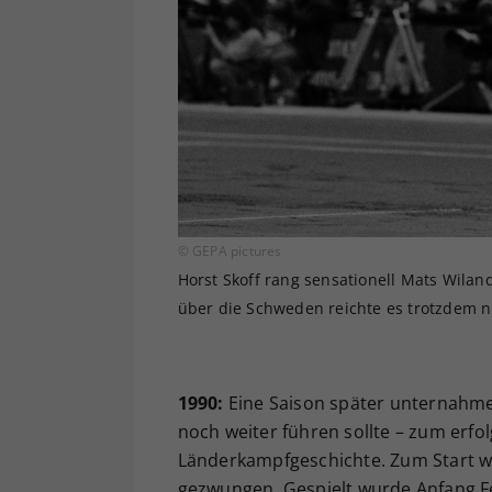
© GEPA pictures
Horst Skoff rang sensationell Mats Wila
über die Schweden reichte es trotzdem n
1990:
Eine Saison später unternahmen
noch weiter führen sollte – zum erfo
Länderkampfgeschichte. Zum Start wu
gezwungen. Gespielt wurde Anfang Fe