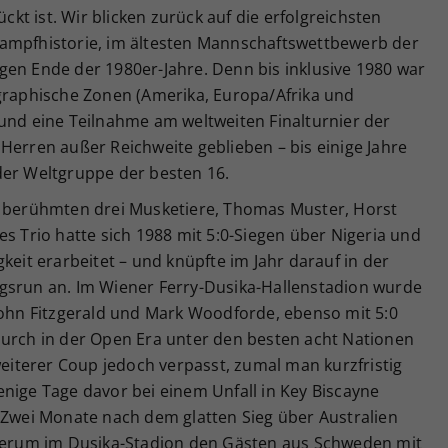
ückt ist. Wir blicken zurück auf die erfolgreichsten
kampfhistorie, im ältesten Mannschaftswettbewerb der
gen Ende der 1980er-Jahre. Denn bis inklusive 1980 war
ographische Zonen (Amerika, Europa/Afrika und
 und eine Teilnahme am weltweiten Finalturnier der
Herren außer Reichweite geblieben – bis einige Jahre
der Weltgruppe der besten 16.
r berühmten drei Musketiere, Thomas Muster, Horst
es Trio hatte sich 1988 mit 5:0-Siegen über Nigeria und
keit erarbeitet – und knüpfte im Jahr darauf in der
gsrun an. Im Wiener Ferry-Dusika-Hallenstadion wurde
 John Fitzgerald und Mark Woodforde, ebenso mit 5:0
durch in der Open Era unter den besten acht Nationen
weiterer Coup jedoch verpasst, zumal man kurzfristig
nige Tage davor bei einem Unfall in Key Biscayne
. Zwei Monate nach dem glatten Sieg über Australien
ederum im Dusika-Stadion den Gästen aus Schweden mit