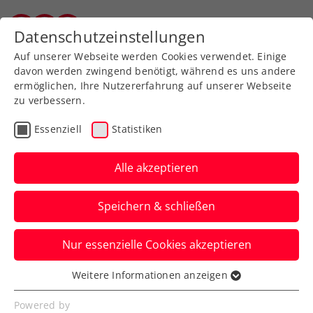
Zurück zur Newsübersicht
Datenschutzeinstellungen
Vorarlberger Tennisverband
Auf unserer Webseite werden Cookies verwendet. Einige
davon werden zwingend benötigt, während es uns andere
ermöglichen, Ihre Nutzererfahrung auf unserer Webseite
zu verbessern.
Davis Cup
Essenziell
Statistiken
KURIER Austria Davis Cup
Team muss im Krimi
Alle akzeptieren
gegen Ungarn ins 5.
Speichern & schließen
Match
Nur essenzielle Cookies akzeptieren
Nach den Niederlagen von Lucas Miedler
/ Alexander Erler und Lukas Neumayer
Weitere Informationen anzeigen
Essenziell
soll es Jurij Rodionov richten.
Essenzielle Cookies werden für grundlegende
Powered by