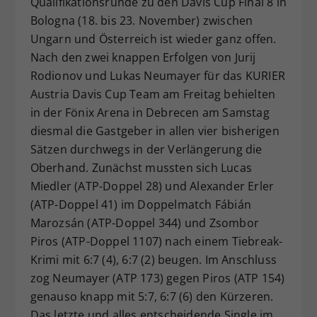
Qualifikationsrunde zu den Davis Cup Final 8 in
Dieser Wert speichert Ihre Consent-
Bologna (18. bis 23. November) zwischen
Einstellungen. Unter anderem eine
Ungarn und Österreich ist wieder ganz offen.
zufällig generierte ID, für die
Nach den zwei knappen Erfolgen von Jurij
Zweck
historische Speicherung Ihrer
Rodionov und Lukas Neumayer für das KURIER
vorgenommen Einstellungen, falls der
Austria Davis Cup Team am Freitag behielten
Webseiten-Betreiber dies eingestellt
hat.
in der Fönix Arena in Debrecen am Samstag
diesmal die Gastgeber in allen vier bisherigen
Sätzen durchwegs in der Verlängerung die
Oberhand. Zunächst mussten sich Lucas
Miedler (ATP-Doppel 28) und Alexander Erler
(ATP-Doppel 41) im Doppelmatch Fábián
Marozsán (ATP-Doppel 344) und Zsombor
Piros (ATP-Doppel 1107) nach einem Tiebreak-
Krimi mit 6:7 (4), 6:7 (2) beugen. Im Anschluss
zog Neumayer (ATP 173) gegen Piros (ATP 154)
genauso knapp mit 5:7, 6:7 (6) den Kürzeren.
Das letzte und alles entscheidende Single im