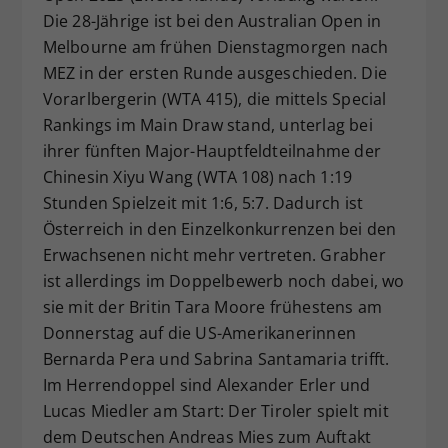
Die 28-Jährige ist bei den Australian Open in
Dieser Wert speichert Ihre Consent-
Melbourne am frühen Dienstagmorgen nach
Einstellungen. Unter anderem eine
zufällig generierte ID, für die
MEZ in der ersten Runde ausgeschieden. Die
Zweck
historische Speicherung Ihrer
Vorarlbergerin (WTA 415), die mittels Special
vorgenommen Einstellungen, falls der
Rankings im Main Draw stand, unterlag bei
Webseiten-Betreiber dies eingestellt
ihrer fünften Major-Hauptfeldteilnahme der
hat.
Chinesin Xiyu Wang (WTA 108) nach 1:19
Stunden Spielzeit mit 1:6, 5:7. Dadurch ist
Österreich in den Einzelkonkurrenzen bei den
Erwachsenen nicht mehr vertreten. Grabher
ist allerdings im Doppelbewerb noch dabei, wo
sie mit der Britin Tara Moore frühestens am
Donnerstag auf die US-Amerikanerinnen
Bernarda Pera und Sabrina Santamaria trifft.
Im Herrendoppel sind Alexander Erler und
Lucas Miedler am Start: Der Tiroler spielt mit
dem Deutschen Andreas Mies zum Auftakt