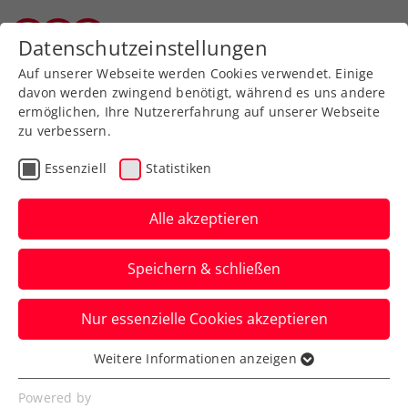
Zurück zur Newsübersicht
Datenschutzeinstellungen
Vorarlberger Tennisverband
Auf unserer Webseite werden Cookies verwendet. Einige
davon werden zwingend benötigt, während es uns andere
ermöglichen, Ihre Nutzererfahrung auf unserer Webseite
zu verbessern.
ATP
WTA
Turniere
Essenziell
Statistiken
Australian Open: Grabher
muss Auftaktniederlage
Alle akzeptieren
hinnehmen
Speichern & schließen
Österreichs Spitzenspielerin verliert in
Nur essenzielle Cookies akzeptieren
Melbourne ihr Erstrundenspiel in zwei
Sätzen.
Weitere Informationen anzeigen
Essenziell
Verfasst von: Manuel Wachta, 14.01.2025
Essenzielle Cookies werden für grundlegende
Powered by