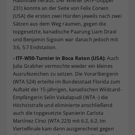
Halbfinale heraus. Der Wiener (ATP-Doppel
231) konnte an der Seite von Felix Corwin
(USA) die ersten zwei Hürden jeweils nach zwei
Sätzen aus dem Weg räumen, gegen die
topgesetzte, kanadische Paarung Liam Draxl
und Benjamin Sigouin war danach jedoch mit
3:6, 5:7 Endstation.
- ITF-W50-Turnier in Boca Raton (USA):
Auch
Julia Grabher vermochte wieder ein kleines
Ausrufezeichen zu setzen. Die Vorarlbergerin
(WTA 524) erteilte im Bundesstaat Florida zum
Auftakt der 15-jährigen, kanadischen Wildcard-
Empfängerin Selin Vakalapudi (WTA -) die
Höchststrafe und eliminierte anschließend
auch die topgesetzte Spanierin Carlota
Martínez Círez (WTA 223) mit 6:2, 6:2. Im
Viertelfinale kam dann ausgerechnet gegen