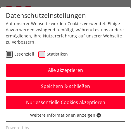
Zurück zur Newsübersicht
Datenschutzeinstellungen
Vorarlberger Tennisverband
Auf unserer Webseite werden Cookies verwendet. Einige
davon werden zwingend benötigt, während es uns andere
ermöglichen, Ihre Nutzererfahrung auf unserer Webseite
zu verbessern.
Turniere
Kids & Jugend
ATP
ITF
Essenziell
Statistiken
ATP-Challenger
Montemar: Neumayer
Alle akzeptieren
erst im Finale gestoppt
Speichern & schließen
Indes gelingt Mavie Österreicher beim
Nur essenzielle Cookies akzeptieren
ITF-Damenturnier in Monastir ein
internationaler Premierensieg.
Weitere Informationen anzeigen
Essenziell
Verfasst von: Manuel Wachta, 25.11.2024
Essenzielle Cookies werden für grundlegende
Powered by