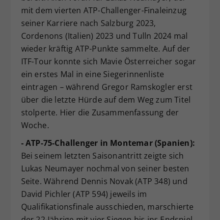
mit dem vierten ATP-Challenger-Finaleinzug
Dieser Wert speichert Ihre Consent-
seiner Karriere nach Salzburg 2023,
Einstellungen. Unter anderem eine
zufällig generierte ID, für die
Cordenons (Italien) 2023 und Tulln 2024 mal
Zweck
historische Speicherung Ihrer
wieder kräftig ATP-Punkte sammelte. Auf der
vorgenommen Einstellungen, falls der
ITF-Tour konnte sich Mavie Österreicher sogar
Webseiten-Betreiber dies eingestellt
ein erstes Mal in eine Siegerinnenliste
hat.
eintragen – während Gregor Ramskogler erst
über die letzte Hürde auf dem Weg zum Titel
stolperte. Hier die Zusammenfassung der
Woche.
- ATP-75-Challenger in Montemar (Spanien):
Bei seinem letzten Saisonantritt zeigte sich
Lukas Neumayer nochmal von seiner besten
Seite. Während Dennis Novak (ATP 348) und
David Pichler (ATP 594) jeweils im
Qualifikationsfinale ausschieden, marschierte
der 22-Jährige mit vier Siegen bis ins Endspiel