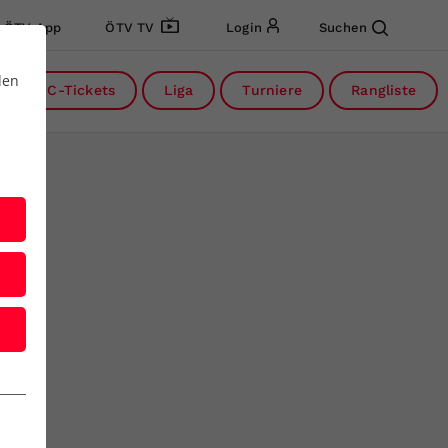
ÖTV App
ÖTV TV
Login
Suchen
den
DC-Tickets
Liga
Turniere
Rangliste