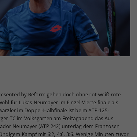
Zweck
generierte ID, für die historische Speicherung
Ihrer vorgenommen Einstellungen, falls der
Webseiten-Betreiber dies eingestellt hat.
resented by Reform gehen doch ohne rot-weiß-rote
ohl für Lukas Neumayer im Einzel-Viertelfinale als
wärzler im Doppel-Halbfinale ist beim ATP-125-
rger TC im Volksgarten am Freitagabend das Aus
ador Neumayer (ATP 242) unterlag dem Franzosen
tündigem Kampf mit 6:2, 4:6, 3:6. Wenige Minuten zuvor