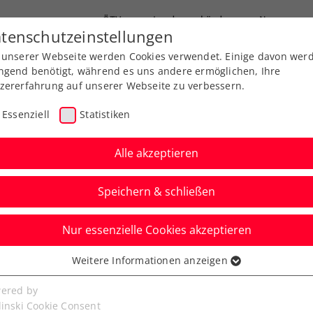
ÖTV
Landesverbände
News
tenschutzeinstellungen
 unserer Webseite werden Cookies verwendet. Einige davon wer
Ausbildung
Services
Über uns
ngend benötigt, während es uns andere ermöglichen, Ihre
zererfahrung auf unserer Webseite zu verbessern.
Essenziell
Statistiken
Alle akzeptieren
Speichern & schließen
Nur essenzielle Cookies akzeptieren
zburg Open 2024
Weitere Informationen anzeigen
ssenziell
Reform: Neumayer
senzielle Cookies werden für grundlegende Funktionen der
ered by
bseite benötigt. Dadurch ist gewährleistet, dass die Webseite
linski Cookie Consent