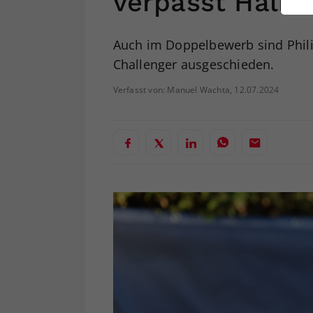
verpasst Halbf
ei
Auch im Doppelbewerb sind Phili
Challenger ausgeschieden.
S
Verfasst von: Manuel Wachta, 12.07.2024