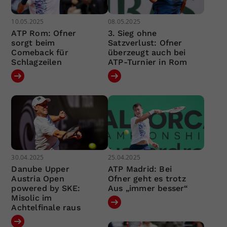
10.05.2025
08.05.2025
ATP Rom: Ofner
3. Sieg ohne
sorgt beim
Satzverlust: Ofner
Comeback für
überzeugt auch bei
Schlagzeilen
ATP-Turnier in Rom
30.04.2025
25.04.2025
Danube Upper
ATP Madrid: Bei
Austria Open
Ofner geht es trotz
powered by SKE:
Aus „immer besser“
Misolic im
Achtelfinale raus