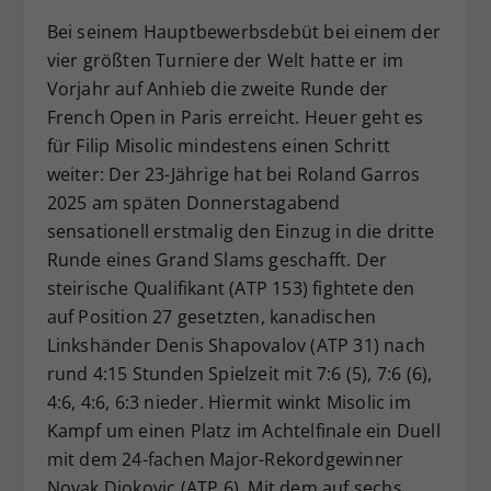
Dieser Wert speichert Ihre Consent-
Bei seinem Hauptbewerbsdebüt bei einem der
Einstellungen. Unter anderem eine
vier größten Turniere der Welt hatte er im
zufällig generierte ID, für die
Vorjahr auf Anhieb die zweite Runde der
Zweck
historische Speicherung Ihrer
French Open in Paris erreicht. Heuer geht es
vorgenommen Einstellungen, falls der
für Filip Misolic mindestens einen Schritt
Webseiten-Betreiber dies eingestellt
hat.
weiter: Der 23-Jährige hat bei Roland Garros
2025 am späten Donnerstagabend
sensationell erstmalig den Einzug in die dritte
Runde eines Grand Slams geschafft. Der
steirische Qualifikant (ATP 153) fightete den
auf Position 27 gesetzten, kanadischen
Linkshänder Denis Shapovalov (ATP 31) nach
rund 4:15 Stunden Spielzeit mit 7:6 (5), 7:6 (6),
4:6, 4:6, 6:3 nieder. Hiermit winkt Misolic im
Kampf um einen Platz im Achtelfinale ein Duell
mit dem 24-fachen Major-Rekordgewinner
Novak Djokovic (ATP 6). Mit dem auf sechs