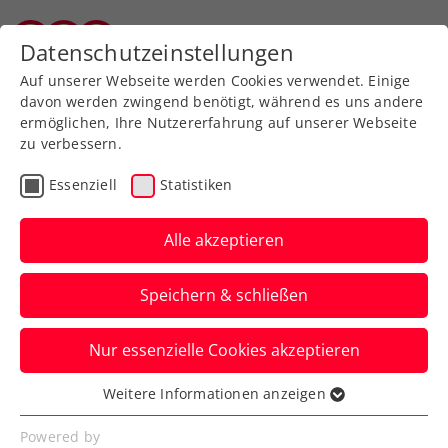
Zurück zur Newsübersicht
Datenschutzeinstellungen
Vorarlberger Tennisverband
Auf unserer Webseite werden Cookies verwendet. Einige
davon werden zwingend benötigt, während es uns andere
ermöglichen, Ihre Nutzererfahrung auf unserer Webseite
zu verbessern.
ATP
Turniere
Essenziell
Statistiken
French Open:
Sensationeller Misolic
Alle akzeptieren
erkämpft sich Duell mit
Speichern & schließen
Djokovic
Nur essenzielle Cookies akzeptieren
Österreichs Nummer zwei biegt Denis
Shapovalov und steht erstmals in der
Weitere Informationen anzeigen
Essenziell
dritten Runde eines Grand Slams.
Essenzielle Cookies werden für grundlegende
Powered by