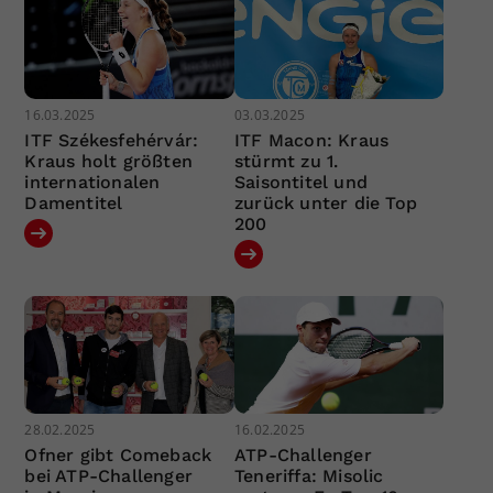
16.03.2025
03.03.2025
ITF Székesfehérvár:
ITF Macon: Kraus
Kraus holt größten
stürmt zu 1.
internationalen
Saisontitel und
Damentitel
zurück unter die Top
200
28.02.2025
16.02.2025
Ofner gibt Comeback
ATP-Challenger
bei ATP-Challenger
Teneriffa: Misolic