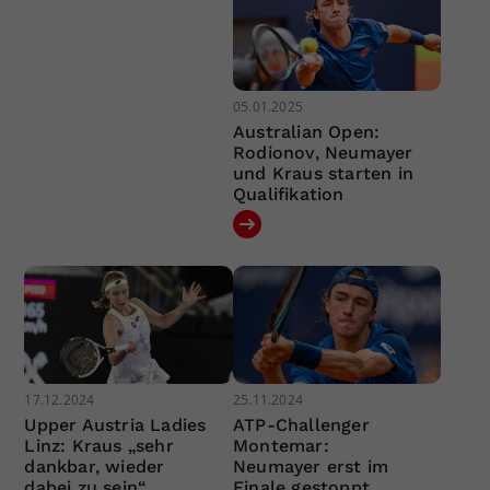
05.01.2025
Australian Open:
Rodionov, Neumayer
und Kraus starten in
Qualifikation
17.12.2024
25.11.2024
Upper Austria Ladies
ATP-Challenger
Linz: Kraus „sehr
Montemar:
dankbar, wieder
Neumayer erst im
dabei zu sein“
Finale gestoppt