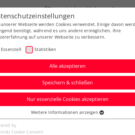
ÖTV
Landesverbände
News
tenschutzeinstellungen
 unserer Webseite werden Cookies verwendet. Einige davon wer
Ausbildung
Services
Über uns
ngend benötigt, während es uns andere ermöglichen, Ihre
zererfahrung auf unserer Webseite zu verbessern.
Essenziell
Statistiken
Alle akzeptieren
Speichern & schließen
Nur essenzielle Cookies akzeptieren
 Murcia: Ofner nach
Weitere Informationen anzeigen
ssenziell
 zurück auf der Tour
senzielle Cookies werden für grundlegende Funktionen der
ered by
bseite benötigt. Dadurch ist gewährleistet, dass die Webseite
linski Cookie Consent