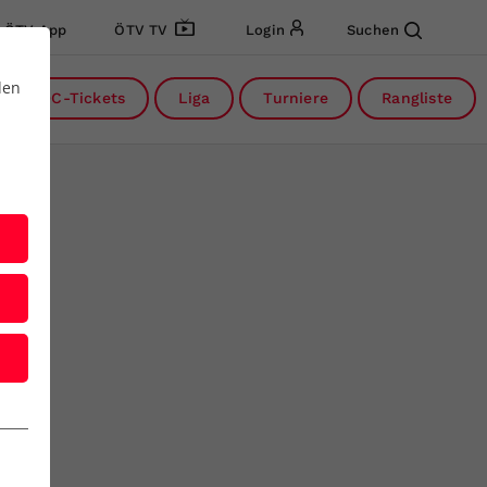
ÖTV App
ÖTV TV
Login
Suchen
den
DC-Tickets
Liga
Turniere
Rangliste