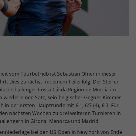
Zweck
generierte ID, für die historische Speicherung
Ihrer vorgenommen Einstellungen, falls der
Webseiten-Betreiber dies eingestellt hat.
it vom Tourbetrieb ist Sebastian Ofner in dieser
rt. Dies zunächst mit einem Teilerfolg: Der Steirer
atz-Challenger Costa Cálida Region de Murcia im
 wieder einen Satz, sein belgischer Gegner Kimmer
in der ersten Hauptrunde mit 6:1, 6:7 (4), 6:3. Für
den nächsten Wochen zu drei weiteren Turnieren in
hallengern in Girona, Menorca und Madrid.
denniederlage bei den US Open in New York von Ende