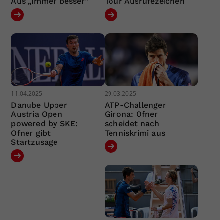
Aus „immer besser“
Tour Ausrufezeichen
11.04.2025
29.03.2025
Danube Upper
ATP-Challenger
Austria Open
Girona: Ofner
powered by SKE:
scheidet nach
Ofner gibt
Tenniskrimi aus
Startzusage