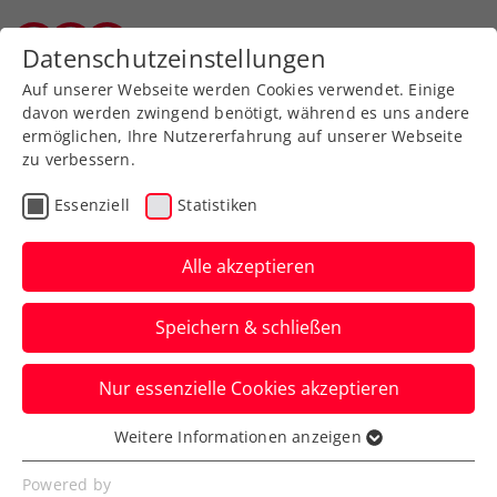
Zurück zur Newsübersicht
Datenschutzeinstellungen
Vorarlberger Tennisverband
Auf unserer Webseite werden Cookies verwendet. Einige
davon werden zwingend benötigt, während es uns andere
ermöglichen, Ihre Nutzererfahrung auf unserer Webseite
zu verbessern.
ATP
Turniere
Essenziell
Statistiken
Khachanov besiegt:
Erfolgslauf von Ofner in
Alle akzeptieren
Genf geht weiter
Speichern & schließen
In der Doppelkonkurrenz steht auch
Nur essenzielle Cookies akzeptieren
Lucas Miedler beim ATP-Turnier in der
Schweiz bereits im Halbfinale.
Weitere Informationen anzeigen
Essenziell
Verfasst von: Manuel Wachta, 22.05.2025
Essenzielle Cookies werden für grundlegende
Powered by