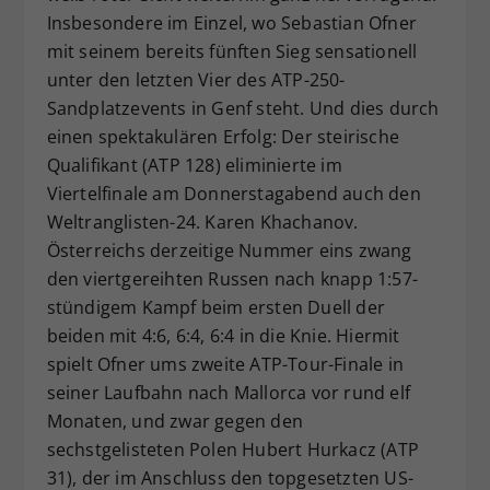
Insbesondere im Einzel, wo Sebastian Ofner
Dieser Wert speichert Ihre Consent-
mit seinem bereits fünften Sieg sensationell
Einstellungen. Unter anderem eine
zufällig generierte ID, für die
unter den letzten Vier des ATP-250-
Zweck
historische Speicherung Ihrer
Sandplatzevents in Genf steht. Und dies durch
vorgenommen Einstellungen, falls der
einen spektakulären Erfolg: Der steirische
Webseiten-Betreiber dies eingestellt
Qualifikant (ATP 128) eliminierte im
hat.
Viertelfinale am Donnerstagabend auch den
Weltranglisten-24. Karen Khachanov.
Österreichs derzeitige Nummer eins zwang
den viertgereihten Russen nach knapp 1:57-
stündigem Kampf beim ersten Duell der
beiden mit 4:6, 6:4, 6:4 in die Knie. Hiermit
spielt Ofner ums zweite ATP-Tour-Finale in
seiner Laufbahn nach Mallorca vor rund elf
Monaten, und zwar gegen den
sechstgelisteten Polen Hubert Hurkacz (ATP
31), der im Anschluss den topgesetzten US-