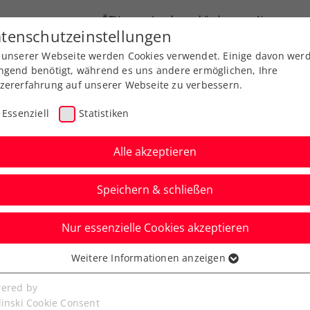
ÖTV
Landesverbände
News
tenschutzeinstellungen
 unserer Webseite werden Cookies verwendet. Einige davon wer
Ausbildung
Services
Über uns
ngend benötigt, während es uns andere ermöglichen, Ihre
zererfahrung auf unserer Webseite zu verbessern.
Essenziell
Statistiken
Alle akzeptieren
Speichern & schließen
Nur essenzielle Cookies akzeptieren
solic als Top-100-
Weitere Informationen anzeigen
ssenziell
imspiel in Kitzbühel
senzielle Cookies werden für grundlegende Funktionen der
ered by
bseite benötigt. Dadurch ist gewährleistet, dass die Webseite
linski Cookie Consent