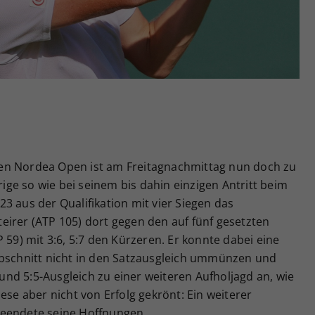
Zweck
generierte ID, für die historische Speicherung
Ihrer vorgenommen Einstellungen, falls der
Webseiten-Betreiber dies eingestellt hat.
i den Nordea Open ist am Freitagnachmittag nun doch zu
ge so wie bei seinem bis dahin einzigen Antritt beim
3 aus der Qualifikation mit vier Siegen das
Steirer (ATP 105) dort gegen den auf fünf gesetzten
 59) mit 3:6, 5:7 den Kürzeren. Er konnte dabei eine
Abschnitt nicht in den Satzausgleich ummünzen und
nd 5:5-Ausgleich zu einer weiteren Aufholjagd an, wie
ese aber nicht von Erfolg gekrönt: Ein weiterer
beendete seine Hoffnungen.