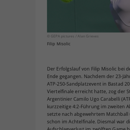
© GEPA pictures / Alan Grieves
Filip Misolic
Der Erfolgslauf von Filip Misolic be
Ende gegangen. Nachdem der 23-Jähri
ATP-250-Sandplatzevent in Bastad 202
Viertelfinale erreicht hatte, zog der 
Argentinier Camilo Ugo Carabelli (ATP
kurzzeitige 4:2-Führung im zweiten 
setzte nach abgewehrtem Matchball u
schon im Achtelfinale. Diesmal war di
Aufschlagverlust im zwölften Game 