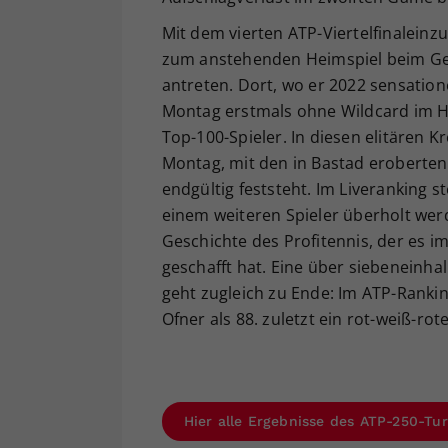
Mit dem vierten ATP-Viertelfinaleinzu
zum anstehenden Heimspiel beim Gene
antreten. Dort, wo er 2022 sensation
Montag erstmals ohne Wildcard im H
Top-100-Spieler. In diesen elitären K
Montag, mit den in Bastad eroberte
endgültig feststeht. Im Liveranking s
einem weiteren Spieler überholt werd
Geschichte des Profitennis, der es im
geschafft hat. Eine über siebeneinha
geht zugleich zu Ende: Im ATP-Ranki
Ofner als 88. zuletzt ein rot-weiß-ro
Hier alle Ergebnisse des ATP-250-Tur