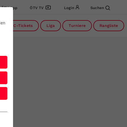
ÖTV App
ÖTV TV
Login
Suchen
den
DC-Tickets
Liga
Turniere
Rangliste