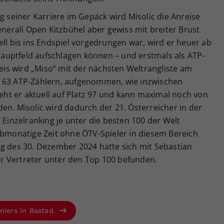
g seiner Karriere im Gepäck wird Misolic die Anreise
rali Open Kitzbühel aber gewiss mit breiter Brust
ell bis ins Endspiel vorgedrungen war, wird er heuer ab
auptfeld aufschlagen können – und erstmals als ATP-
reis wird „Miso“ mit der nächsten Weltrangliste am
n 63 ATP-Zählern, aufgenommen, wie inzwischen
teht er aktuell auf Platz 97 und kann maximal noch von
en. Misolic wird dadurch der 21. Österreicher in der
 Einzelranking je unter die besten 100 der Welt
lbmonatige Zeit ohne ÖTV-Spieler in diesem Bereich
ng des 30. Dezember 2024 hatte sich mit Sebastian
ter Vertreter unter den Top 100 befunden.
niers in Bastad.