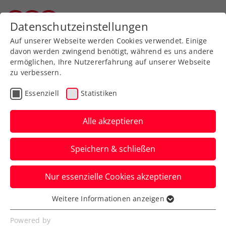
Zurück zur Newsübersicht
Datenschutzeinstellungen
Vorarlberger Tennisverband
Auf unserer Webseite werden Cookies verwendet. Einige
davon werden zwingend benötigt, während es uns andere
ermöglichen, Ihre Nutzererfahrung auf unserer Webseite
zu verbessern.
ATP
Turniere
Essenziell
Statistiken
Starker Ofner nach 8
Jahren wieder in der 3.
Alle akzeptieren
Runde von Wimbledon
Speichern & schließen
Alexander Erler und Lucas Miedler runden
Nur essenzielle Cookies akzeptieren
beim Doppel den perfekten rot-weiß-
roten Tag ab.
Weitere Informationen anzeigen
Essenziell
Verfasst von: Manuel Wachta, 03.07.2025
Essenzielle Cookies werden für grundlegende
Powered by