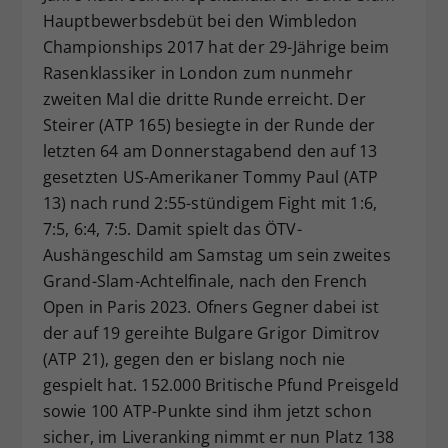
Hauptbewerbsdebüt bei den Wimbledon
Dieser Wert speichert Ihre Consent-
Championships 2017 hat der 29-Jährige beim
Einstellungen. Unter anderem eine
zufällig generierte ID, für die
Rasenklassiker in London zum nunmehr
Zweck
historische Speicherung Ihrer
zweiten Mal die dritte Runde erreicht. Der
vorgenommen Einstellungen, falls der
Steirer (ATP 165) besiegte in der Runde der
Webseiten-Betreiber dies eingestellt
letzten 64 am Donnerstagabend den auf 13
hat.
gesetzten US-Amerikaner Tommy Paul (ATP
13) nach rund 2:55-stündigem Fight mit 1:6,
7:5, 6:4, 7:5. Damit spielt das ÖTV-
Aushängeschild am Samstag um sein zweites
Grand-Slam-Achtelfinale, nach den French
Open in Paris 2023. Ofners Gegner dabei ist
der auf 19 gereihte Bulgare Grigor Dimitrov
(ATP 21), gegen den er bislang noch nie
gespielt hat. 152.000 Britische Pfund Preisgeld
sowie 100 ATP-Punkte sind ihm jetzt schon
sicher, im Liveranking nimmt er nun Platz 138