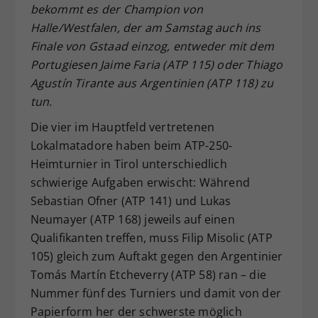
bekommt es der Champion von
Dieser Wert speichert Ihre Consent-
Halle/Westfalen, der am Samstag auch ins
Einstellungen. Unter anderem eine
Finale von Gstaad einzog, entweder mit dem
zufällig generierte ID, für die
Portugiesen Jaime Faria (ATP 115) oder Thiago
Zweck
historische Speicherung Ihrer
vorgenommen Einstellungen, falls der
Agustín Tirante aus Argentinien (ATP 118) zu
Webseiten-Betreiber dies eingestellt
tun.
hat.
Die vier im Hauptfeld vertretenen
Lokalmatadore haben beim ATP-250-
Heimturnier in Tirol unterschiedlich
schwierige Aufgaben erwischt: Während
Sebastian Ofner (ATP 141) und Lukas
Neumayer (ATP 168) jeweils auf einen
Qualifikanten treffen, muss Filip Misolic (ATP
105) gleich zum Auftakt gegen den Argentinier
Tomás Martín Etcheverry (ATP 58) ran – die
Nummer fünf des Turniers und damit von der
Papierform her der schwerste möglich