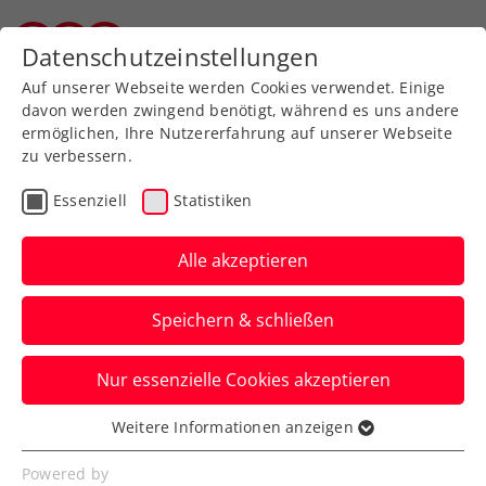
Zurück zur Newsübersicht
Datenschutzeinstellungen
Vorarlberger Tennisverband
Auf unserer Webseite werden Cookies verwendet. Einige
davon werden zwingend benötigt, während es uns andere
ermöglichen, Ihre Nutzererfahrung auf unserer Webseite
zu verbessern.
Turniere
ATP
Essenziell
Statistiken
Generali Open Kitzbühel:
Hartes Los für Misolic
Alle akzeptieren
Sebastian Ofner und Lukas Neumayer
Speichern & schließen
starten beim ATP-Heimturnier indes
jeweils gegen einen Qualifikanten.
Nur essenzielle Cookies akzeptieren
Verfasst von: Presseaussendung / Redaktion, 19.07.2025
Weitere Informationen anzeigen
Essenziell
Essenzielle Cookies werden für grundlegende
Powered by