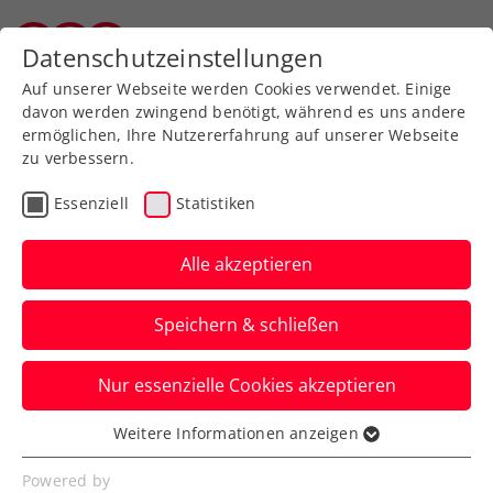
Zurück zur Newsübersicht
Datenschutzeinstellungen
Vorarlberger Tennisverband
Auf unserer Webseite werden Cookies verwendet. Einige
davon werden zwingend benötigt, während es uns andere
ermöglichen, Ihre Nutzererfahrung auf unserer Webseite
zu verbessern.
Turniere
ATP
Essenziell
Statistiken
Generali Open Kitzbühel:
Spielerfeld steht fest
Alle akzeptieren
Zu Stars wie Casper Ruud und Matteo
Speichern & schließen
Berrettini kommen Sebastian Ofner,
Dominic Thiem und Joel Schwärzler.
Nur essenzielle Cookies akzeptieren
Verfasst von: Presseaussendung / Redaktion, 25.06.2024
Weitere Informationen anzeigen
Essenziell
Essenzielle Cookies werden für grundlegende
Powered by