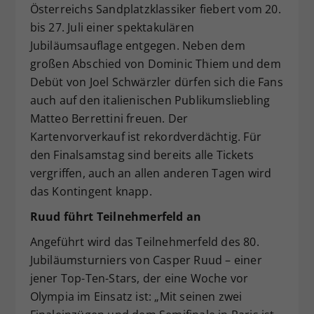
Österreichs Sandplatzklassiker fiebert vom 20.
Dieser Wert speichert Ihre Consent-
bis 27. Juli einer spektakulären
Einstellungen. Unter anderem eine
Jubiläumsauflage entgegen. Neben dem
zufällig generierte ID, für die
großen Abschied von Dominic Thiem und dem
Zweck
historische Speicherung Ihrer
vorgenommen Einstellungen, falls der
Debüt von Joel Schwärzler dürfen sich die Fans
Webseiten-Betreiber dies eingestellt
auch auf den italienischen Publikumsliebling
hat.
Matteo Berrettini freuen. Der
Kartenvorverkauf ist rekordverdächtig. Für
den Finalsamstag sind bereits alle Tickets
vergriffen, auch an allen anderen Tagen wird
das Kontingent knapp.
Ruud führt Teilnehmerfeld an
Angeführt wird das Teilnehmerfeld des 80.
Jubiläumsturniers von Casper Ruud – einer
jener Top-Ten-Stars, der eine Woche vor
Olympia im Einsatz ist: „Mit seinen zwei