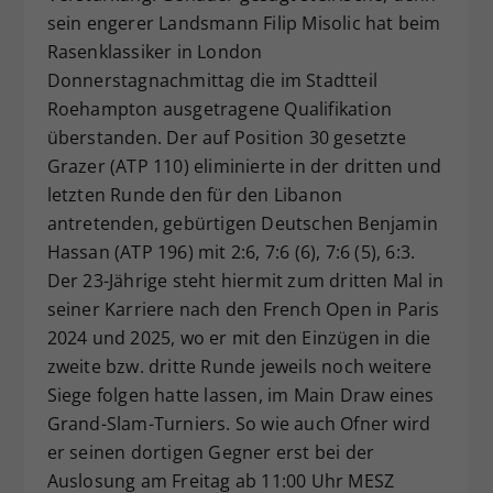
sein engerer Landsmann Filip Misolic hat beim
Dieser Wert speichert Ihre Consent-
Rasenklassiker in London
Einstellungen. Unter anderem eine
zufällig generierte ID, für die
Donnerstagnachmittag die im Stadtteil
Zweck
historische Speicherung Ihrer
Roehampton ausgetragene Qualifikation
vorgenommen Einstellungen, falls der
überstanden. Der auf Position 30 gesetzte
Webseiten-Betreiber dies eingestellt
Grazer (ATP 110) eliminierte in der dritten und
hat.
letzten Runde den für den Libanon
antretenden, gebürtigen Deutschen Benjamin
Hassan (ATP 196) mit 2:6, 7:6 (6), 7:6 (5), 6:3.
Der 23-Jährige steht hiermit zum dritten Mal in
seiner Karriere nach den French Open in Paris
2024 und 2025, wo er mit den Einzügen in die
zweite bzw. dritte Runde jeweils noch weitere
Siege folgen hatte lassen, im Main Draw eines
Grand-Slam-Turniers. So wie auch Ofner wird
er seinen dortigen Gegner erst bei der
Auslosung am Freitag ab 11:00 Uhr MESZ