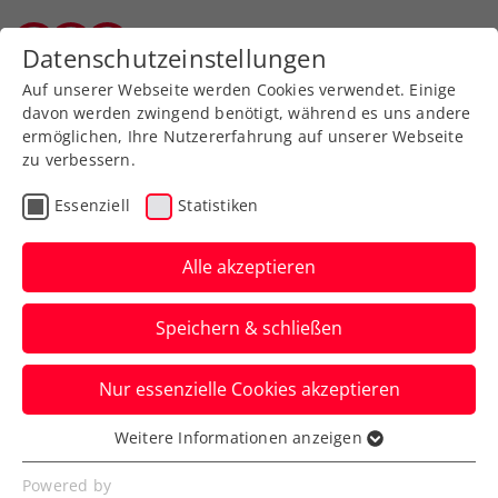
Zurück zur Newsübersicht
Datenschutzeinstellungen
Vorarlberger Tennisverband
Auf unserer Webseite werden Cookies verwendet. Einige
davon werden zwingend benötigt, während es uns andere
ermöglichen, Ihre Nutzererfahrung auf unserer Webseite
zu verbessern.
ATP
Turniere
Essenziell
Statistiken
Wimbledon: Misolic folgt
Ofner mit Nervenstärke
Alle akzeptieren
ins Hauptfeld
Speichern & schließen
Österreichs amtierender Staatsmeister
Nur essenzielle Cookies akzeptieren
gewinnt sein letztes Match in der
Qualifikation nach klarem Rückstand.
Weitere Informationen anzeigen
Essenziell
Verfasst von: Manuel Wachta, 26.06.2025
Essenzielle Cookies werden für grundlegende
Powered by