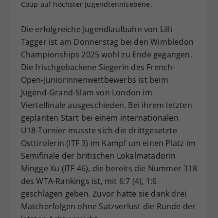
Coup auf höchster Jugendtennisebene.
Dieser Wert speichert Ihre Consent-
Einstellungen. Unter anderem eine
Die erfolgreiche Jugendlaufbahn von Lilli
zufällig generierte ID, für die
Tagger ist am Donnerstag bei den Wimbledon
Zweck
historische Speicherung Ihrer
Championships 2025 wohl zu Ende gegangen.
vorgenommen Einstellungen, falls der
Webseiten-Betreiber dies eingestellt
Die frischgebackene Siegerin des French-
hat.
Open-Juniorinnenwettbewerbs ist beim
Jugend-Grand-Slam von London im
Viertelfinale ausgeschieden. Bei ihrem letzten
geplanten Start bei einem internationalen
U18-Turnier musste sich die drittgesetzte
Osttirolerin (ITF 3) im Kampf um einen Platz im
Semifinale der britischen Lokalmatadorin
Mingge Xu (ITF 46), die bereits die Nummer 318
des WTA-Rankings ist, mit 6:7 (4), 1:6
geschlagen geben. Zuvor hatte sie dank drei
Matcherfolgen ohne Satzverlust die Runde der