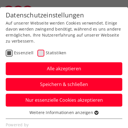
Zurück zur Newsübersicht
Datenschutzeinstellungen
Vorarlberger Tennisverband
Auf unserer Webseite werden Cookies verwendet. Einige
davon werden zwingend benötigt, während es uns andere
ermöglichen, Ihre Nutzererfahrung auf unserer Webseite
zu verbessern.
ATP
WTA
ITF
Turniere
Essenziell
Statistiken
Kids & Jugend
Alle akzeptieren
Wimbledon-Traum von
Speichern & schließen
Tagger endet im
Viertelfinale
Nur essenzielle Cookies akzeptieren
Trotzdem könnte das ÖTV-
Weitere Informationen anzeigen
Essenziell
Nachwuchstalent am Montag die
Essenzielle Cookies werden für grundlegende
Powered by
Nummer eins des ITF-U18-Rankings