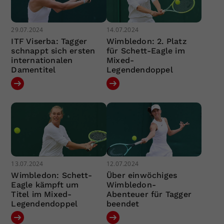
29.07.2024
14.07.2024
ITF Viserba: Tagger
Wimbledon: 2. Platz
schnappt sich ersten
für Schett-Eagle im
internationalen
Mixed-
Damentitel
Legendendoppel
13.07.2024
12.07.2024
Wimbledon: Schett-
Über einwöchiges
Eagle kämpft um
Wimbledon-
Titel im Mixed-
Abenteuer für Tagger
Legendendoppel
beendet