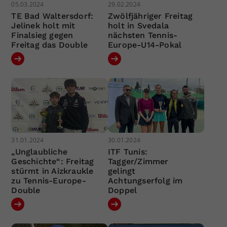
05.03.2024
29.02.2024
TE Bad Waltersdorf:
Zwölfjähriger Freitag
Jelinek holt mit
holt in Svedala
Finalsieg gegen
nächsten Tennis-
Freitag das Double
Europe-U14-Pokal
31.01.2024
30.01.2024
„Unglaubliche
ITF Tunis:
Geschichte“: Freitag
Tagger/Zimmer
stürmt in Aizkraukle
gelingt
zu Tennis-Europe-
Achtungserfolg im
Double
Doppel