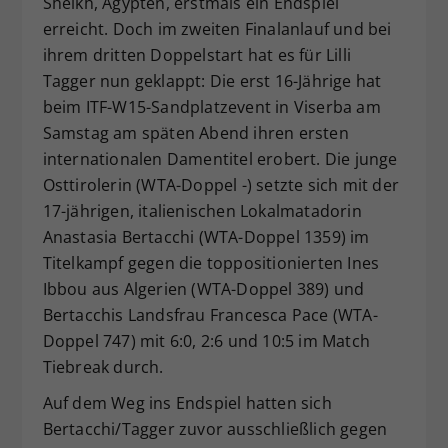
Sheikh, Ägypten, erstmals ein Endspiel
Dieser Wert speichert Ihre Consent-
erreicht. Doch im zweiten Finalanlauf und bei
Einstellungen. Unter anderem eine
ihrem dritten Doppelstart hat es für Lilli
zufällig generierte ID, für die
Tagger nun geklappt: Die erst 16-Jährige hat
Zweck
historische Speicherung Ihrer
beim ITF-W15-Sandplatzevent in Viserba am
vorgenommen Einstellungen, falls der
Samstag am späten Abend ihren ersten
Webseiten-Betreiber dies eingestellt
hat.
internationalen Damentitel erobert. Die junge
Osttirolerin (WTA-Doppel -) setzte sich mit der
17-jährigen, italienischen Lokalmatadorin
Anastasia Bertacchi (WTA-Doppel 1359) im
Titelkampf gegen die toppositionierten Ines
Ibbou aus Algerien (WTA-Doppel 389) und
Bertacchis Landsfrau Francesca Pace (WTA-
Doppel 747) mit 6:0, 2:6 und 10:5 im Match
Tiebreak durch.
Auf dem Weg ins Endspiel hatten sich
Bertacchi/Tagger zuvor ausschließlich gegen