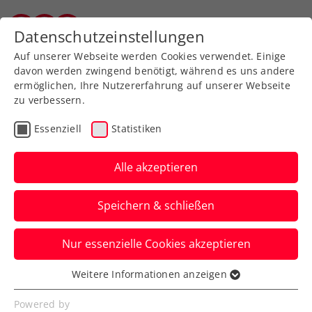
Zurück zur Newsübersicht
Datenschutzeinstellungen
Vorarlberger Tennisverband
Auf unserer Webseite werden Cookies verwendet. Einige
davon werden zwingend benötigt, während es uns andere
ermöglichen, Ihre Nutzererfahrung auf unserer Webseite
zu verbessern.
Turniere
ITF
Essenziell
Statistiken
ITF Viserba: Tagger
schnappt sich ersten
Alle akzeptieren
internationalen
Speichern & schließen
Damentitel
Nur essenzielle Cookies akzeptieren
Die ÖTV-Nachwuchshoffnung triumphiert
an der Adriaküste in Italien im
Weitere Informationen anzeigen
Essenziell
Doppelbewerb.
Essenzielle Cookies werden für grundlegende
Powered by