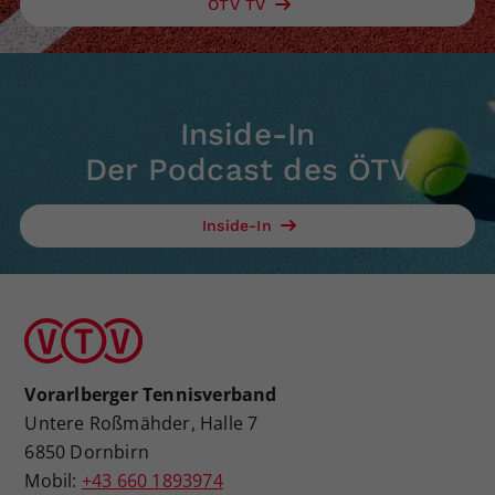
ÖTV TV
Inside-In
Der Podcast des ÖTV
Inside-In
Vorarlberger Tennisverband
Untere Roßmähder, Halle 7
6850 Dornbirn
Mobil:
+43 660 1893974