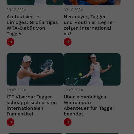
09.12.2024
09.10.2024
Auftaktsieg in
Neumayer, Tagger
Limoges: Großartiges
und Routinier Legner
WTA-Debüt von
zeigen international
Tagger
auf
29.07.2024
12.07.2024
ITF Viserba: Tagger
Über einwöchiges
schnappt sich ersten
Wimbledon-
internationalen
Abenteuer für Tagger
Damentitel
beendet