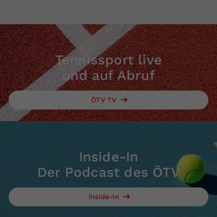
Tennissport live
und auf Abruf
ÖTV TV
Inside-In
Der Podcast des ÖTV
Inside-In