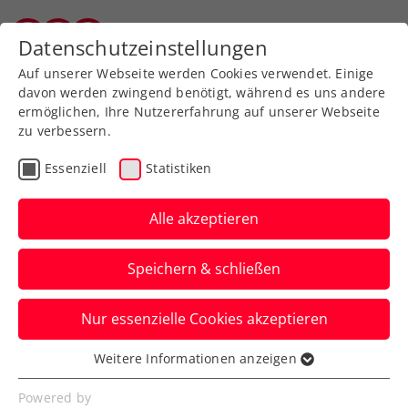
Zurück zur Newsübersicht
Datenschutzeinstellungen
Vorarlberger Tennisverband
Auf unserer Webseite werden Cookies verwendet. Einige
davon werden zwingend benötigt, während es uns andere
ermöglichen, Ihre Nutzererfahrung auf unserer Webseite
zu verbessern.
Turniere
WTA
Essenziell
Statistiken
WTA-Challenger Limoges:
Tagger-Talentprobe endet
Alle akzeptieren
im Achtelfinale
Speichern & schließen
Die WTA-Nummer 100 ist für die
Nur essenzielle Cookies akzeptieren
Teenagerin in Frankreich trotz guter
Phasen diesmal eine Nummer zu groß.
Weitere Informationen anzeigen
Essenziell
Verfasst von: Manuel Wachta, 11.12.2024
Essenzielle Cookies werden für grundlegende
Powered by