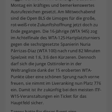
Montag ein kräftiges und bemerkenswertes
Dieser Wert speichert Ihre Consent-
Ausrufezeichen gesetzt. Am Mittwochabend
Einstellungen. Unter anderem eine
zufällig generierte ID, für die
sind die Open BLS de Limoges für die große,
Zweck
historische Speicherung Ihrer
rot-weiß-rote Zukunftshoffnung jetzt doch zu
vorgenommen Einstellungen, falls der
Ende gegangen. Die 16-Jährige (WTA 945) zog
Webseiten-Betreiber dies eingestellt
im Achtelfinale des WTA-125-Hartplatzturniers
hat.
gegen die sechstgesetzte Spanierin Nuria
Párrizas-Diaz (WTA 100) nach rund 82 Minuten
Spielzeit mit 1:6, 3:6 den Kürzeren. Dennoch
darf sich die junge Osttirolerin in der
Weltrangliste dank der 15 eroberten WTA-
Punkte über eine schönen Sprung nach vorne
freuen, sie nimmt im Liveranking nun Platz 776
ein. Damit ist ihr zukünftig bei den meisten ITF-
W15-Veranstaltungen ein Ticket für das
Hauptfeld sicher.
Tagger hatte für dieses Event eine