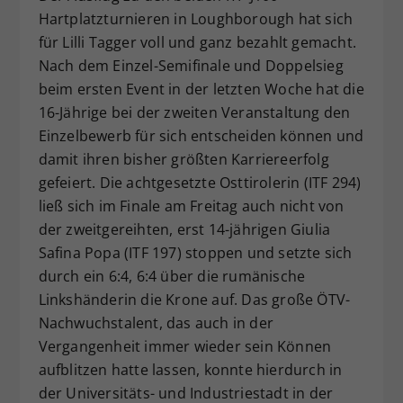
Hartplatzturnieren in Loughborough hat sich
Dieser Wert speichert Ihre Consent-
für Lilli Tagger voll und ganz bezahlt gemacht.
Einstellungen. Unter anderem eine
zufällig generierte ID, für die
Nach dem Einzel-Semifinale und Doppelsieg
Zweck
historische Speicherung Ihrer
beim ersten Event in der letzten Woche hat die
vorgenommen Einstellungen, falls der
16-Jährige bei der zweiten Veranstaltung den
Webseiten-Betreiber dies eingestellt
Einzelbewerb für sich entscheiden können und
hat.
damit ihren bisher größten Karriereerfolg
gefeiert. Die achtgesetzte Osttirolerin (ITF 294)
ließ sich im Finale am Freitag auch nicht von
der zweitgereihten, erst 14-jährigen Giulia
Safina Popa (ITF 197) stoppen und setzte sich
durch ein 6:4, 6:4 über die rumänische
Linkshänderin die Krone auf. Das große ÖTV-
Nachwuchstalent, das auch in der
Vergangenheit immer wieder sein Können
aufblitzen hatte lassen, konnte hierdurch in
der Universitäts- und Industriestadt in der