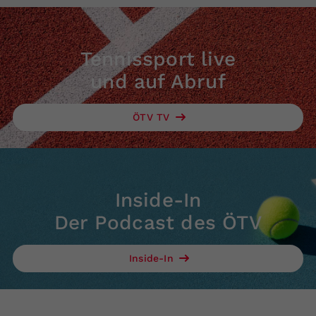
Tennissport live
und auf Abruf
ÖTV TV
Inside-In
Der Podcast des ÖTV
Inside-In