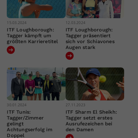
15.03.2024
12.03.2024
ITF Loughborough:
ITF Loughborough:
Tagger kämpft um
Tagger präsentiert
größten Karrieretitel
sich vor Schiavones
Augen stark
30.01.2024
27.11.2023
ITF Tunis:
ITF Sharm El Sheikh:
Tagger/Zimmer
Tagger setzt erstes
gelingt
Ausrufezeichen bei
Achtungserfolg im
den Damen
Doppel