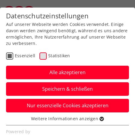
Zurück zur Newsübersicht
Datenschutzeinstellungen
Vorarlberger Tennisverband
Auf unserer Webseite werden Cookies verwendet. Einige
davon werden zwingend benötigt, während es uns andere
ermöglichen, Ihre Nutzererfahrung auf unserer Webseite
zu verbessern.
Turniere
Kids & Jugend
ITF
Essenziell
Statistiken
ITF Loughborough: Tagger
gibt Versprechen für die
Alle akzeptieren
Zukunft ab
Speichern & schließen
An der Seite von Ex-WTA-Star Francesca
Nur essenzielle Cookies akzeptieren
Schiavone feiert das ÖTV-Talent den
bisher größten Karriereerfolg.
Weitere Informationen anzeigen
Essenziell
Verfasst von: Manuel Wachta, 15.03.2024
Essenzielle Cookies werden für grundlegende
Powered by