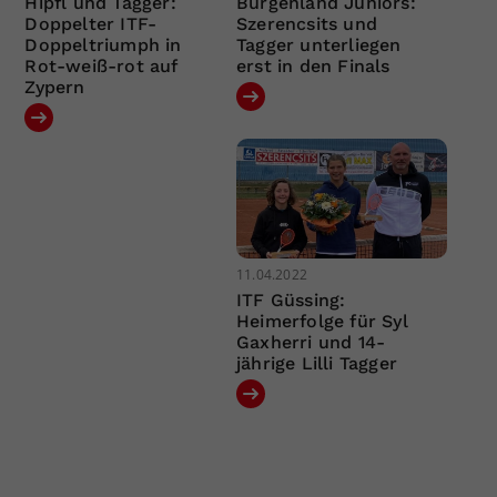
Hipfl und Tagger:
Burgenland Juniors:
Doppelter ITF-
Szerencsits und
Doppeltriumph in
Tagger unterliegen
Rot-weiß-rot auf
erst in den Finals
Zypern
11.04.2022
ITF Güssing:
Heimerfolge für Syl
Gaxherri und 14-
jährige Lilli Tagger