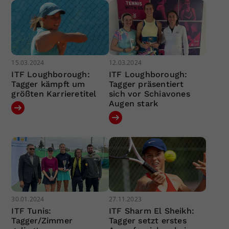
15.03.2024
12.03.2024
ITF Loughborough:
ITF Loughborough:
Tagger kämpft um
Tagger präsentiert
größten Karrieretitel
sich vor Schiavones
Augen stark
30.01.2024
27.11.2023
ITF Tunis:
ITF Sharm El Sheikh:
Tagger/Zimmer
Tagger setzt erstes