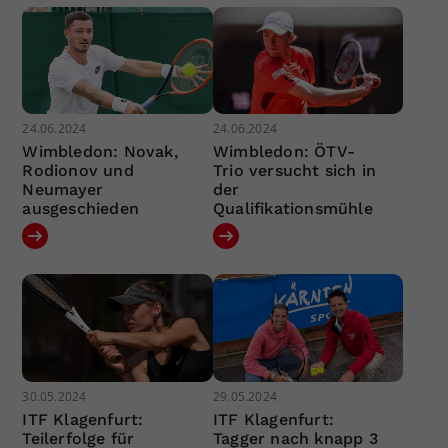
24.06.2024
24.06.2024
Wimbledon: Novak,
Wimbledon: ÖTV-
Rodionov und
Trio versucht sich in
Neumayer
der
ausgeschieden
Qualifikationsmühle
30.05.2024
29.05.2024
ITF Klagenfurt:
ITF Klagenfurt:
Teilerfolge für
Tagger nach knapp 3