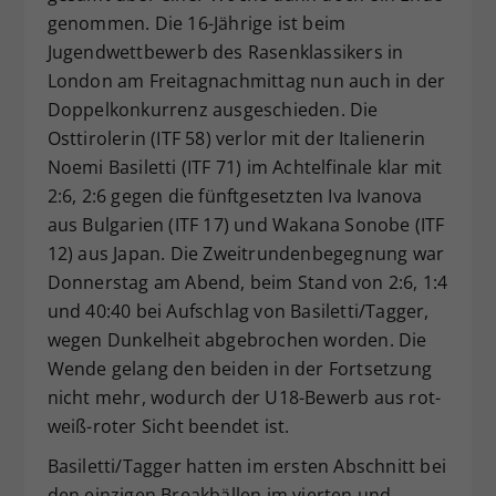
genommen. Die 16-Jährige ist beim
Dieser Wert speichert Ihre Consent-
Jugendwettbewerb des Rasenklassikers in
Einstellungen. Unter anderem eine
zufällig generierte ID, für die
London am Freitagnachmittag nun auch in der
Zweck
historische Speicherung Ihrer
Doppelkonkurrenz ausgeschieden. Die
vorgenommen Einstellungen, falls der
Osttirolerin (ITF 58) verlor mit der Italienerin
Webseiten-Betreiber dies eingestellt
Noemi Basiletti (ITF 71) im Achtelfinale klar mit
hat.
2:6, 2:6 gegen die fünftgesetzten Iva Ivanova
aus Bulgarien (ITF 17) und Wakana Sonobe (ITF
12) aus Japan. Die Zweitrundenbegegnung war
Donnerstag am Abend, beim Stand von 2:6, 1:4
und 40:40 bei Aufschlag von Basiletti/Tagger,
wegen Dunkelheit abgebrochen worden. Die
Wende gelang den beiden in der Fortsetzung
nicht mehr, wodurch der U18-Bewerb aus rot-
weiß-roter Sicht beendet ist.
Basiletti/Tagger hatten im ersten Abschnitt bei
den einzigen Breakbällen im vierten und