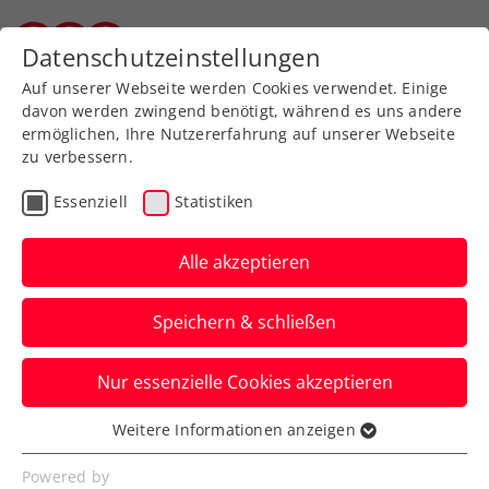
Zurück zur Newsübersicht
Datenschutzeinstellungen
Vorarlberger Tennisverband
Auf unserer Webseite werden Cookies verwendet. Einige
davon werden zwingend benötigt, während es uns andere
ermöglichen, Ihre Nutzererfahrung auf unserer Webseite
zu verbessern.
Turniere
Kids & Jugend
ITF
Essenziell
Statistiken
Über einwöchiges
Wimbledon-Abenteuer
Alle akzeptieren
für Tagger beendet
Speichern & schließen
Die ÖTV-Nachwuchshoffnung ist beim
Nur essenzielle Cookies akzeptieren
Jugend-Grand-Slam in London jetzt auch
im Doppel ausgeschieden.
Weitere Informationen anzeigen
Essenziell
Verfasst von: Manuel Wachta, 12.07.2024
Essenzielle Cookies werden für grundlegende
Powered by