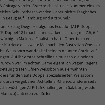
-Anfrage verriet: Österreichs aktuelle Nummer eins im
leichte Schulterbeschwerden – aber nichts Tragisches.
en in Bezug auf Hamburg und Kitzbühel.“
 am Freitag Diego Hidalgo aus Ecuador (ATP-Doppel
TP-Doppel 181) nach einer starken Leistung mit 7:5, 6:4
ztwöchigen Mallorca-Finalisten hatte Ofner beim erst
er Karriere das zweite Mal nach den Australian Open zu
ht. Weissborn war das bei seinem neunten Antritt auf
gen. Auf ihr erstes Achtelfinale müssen die beiden
z/Brown war im achten Game eigentlich wegen Regens
tsetzung traten Ofner/Weissborn aus erwähnten
ers für den aufs Doppel spezialisierten Weissborn
 hierdurch vergebenen Achtelfinal-Chance, andererseits
ächstwöchigen ATP-125-Challenger in Salzburg wieder
Monaco) antreten zu dürfen.