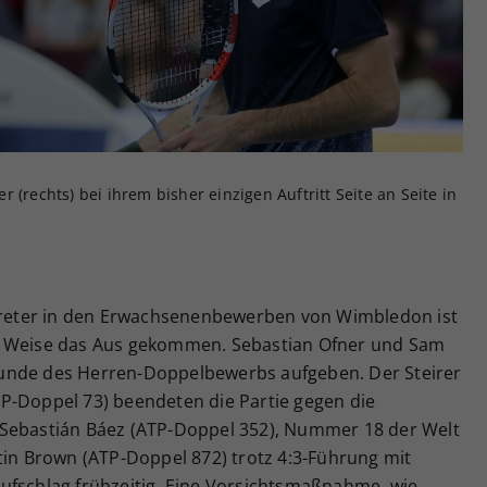
Zweck
generierte ID, für die historische Speicherung
Ihrer vorgenommen Einstellungen, falls der
Webseiten-Betreiber dies eingestellt hat.
 (rechts) bei ihrem bisher einzigen Auftritt Seite an Seite in
rtreter in den Erwachsenenbewerben von Wimbledon ist
d Weise das Aus gekommen. Sebastian Ofner und Sam
unde des Herren-Doppelbewerbs aufgeben. Der Steirer
P-Doppel 73) beendeten die Partie gegen die
 Sebastián Báez (ATP-Doppel 352), Nummer 18 der Welt
tin Brown (ATP-Doppel 872) trotz 4:3-Führung mit
ufschlag frühzeitig. Eine Vorsichtsmaßnahme, wie