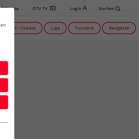
ÖTV App
ÖTV TV
Login
Suchen
den
DC-Tickets
Liga
Turniere
Rangliste