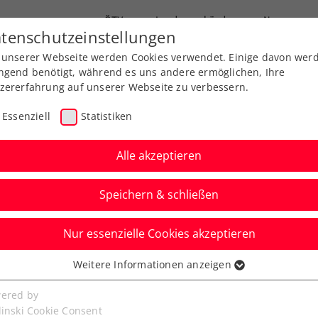
ÖTV
Landesverbände
News
tenschutzeinstellungen
 unserer Webseite werden Cookies verwendet. Einige davon wer
Ausbildung
Services
Über uns
ngend benötigt, während es uns andere ermöglichen, Ihre
zererfahrung auf unserer Webseite zu verbessern.
Essenziell
Statistiken
Alle akzeptieren
Speichern & schließen
Nur essenzielle Cookies akzeptieren
ner/Weissborn müssen
Weitere Informationen anzeigen
ssenziell
aufgeben
senzielle Cookies werden für grundlegende Funktionen der
ered by
bseite benötigt. Dadurch ist gewährleistet, dass die Webseite
linski Cookie Consent