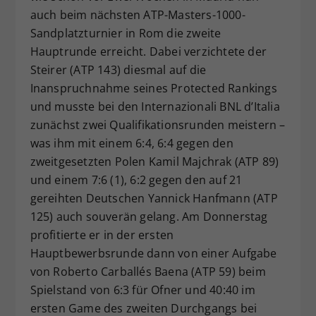
auch beim nächsten ATP-Masters-1000-
Dieser Wert speichert Ihre Consent-
Sandplatzturnier in Rom die zweite
Einstellungen. Unter anderem eine
zufällig generierte ID, für die
Hauptrunde erreicht. Dabei verzichtete der
Zweck
historische Speicherung Ihrer
Steirer (ATP 143) diesmal auf die
vorgenommen Einstellungen, falls der
Inanspruchnahme seines Protected Rankings
Webseiten-Betreiber dies eingestellt
und musste bei den Internazionali BNL d’Italia
hat.
zunächst zwei Qualifikationsrunden meistern –
was ihm mit einem 6:4, 6:4 gegen den
zweitgesetzten Polen Kamil Majchrak (ATP 89)
und einem 7:6 (1), 6:2 gegen den auf 21
gereihten Deutschen Yannick Hanfmann (ATP
125) auch souverän gelang. Am Donnerstag
profitierte er in der ersten
Hauptbewerbsrunde dann von einer Aufgabe
von Roberto Carballés Baena (ATP 59) beim
Spielstand von 6:3 für Ofner und 40:40 im
ersten Game des zweiten Durchgangs bei