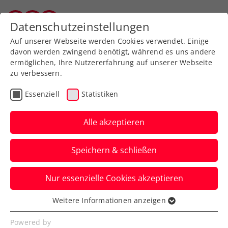
Zurück zur Newsübersicht
Datenschutzeinstellungen
Vorarlberger Tennisverband
Auf unserer Webseite werden Cookies verwendet. Einige
davon werden zwingend benötigt, während es uns andere
ermöglichen, Ihre Nutzererfahrung auf unserer Webseite
zu verbessern.
ATP
Turniere
Essenziell
Statistiken
3. Sieg ohne Satzverlust:
Ofner überzeugt auch bei
Alle akzeptieren
ATP-Turnier in Rom
Speichern & schließen
Auch wenn Österreichs Nummer eins in
Nur essenzielle Cookies akzeptieren
Italiens Hauptstadt diesmal von einer
Aufgabe profitiert.
Weitere Informationen anzeigen
Essenziell
Verfasst von: Manuel Wachta, 08.05.2025
Essenzielle Cookies werden für grundlegende
Powered by