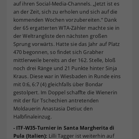
auf ihren Social-Media-Channels. „Jetzt ist es
an der Zeit, sich zu erholen und sich auf die
kommenden Wochen vorzubereiten.“ Dank
der 65 ergatterten WTA-Zähler machte sie in
der Weltrangliste den nächsten großen
Sprung vorwärts. Hatte sie das Jahr auf Platz
470 begonnen, so findet sich Grabher
mittlerweile bereits an der 162. Stelle, bloß
noch drei Ränge und 21 Punkte hinter Sinja
Kraus. Diese war in Wiesbaden in Runde eins
mit 0:6, 6:7 (4) gleichfalls über Bondar
gestolpert. Im Doppel schaffte die Wienerin
mit der für Tschechien antretenden
Moldauerin Anastasia Detiuc den
Halbfinaleinzug.
- ITF-W35-Turnier in Santa Margherita di
Pula (Italien):
Lilli Tagger ist weiterhin auf