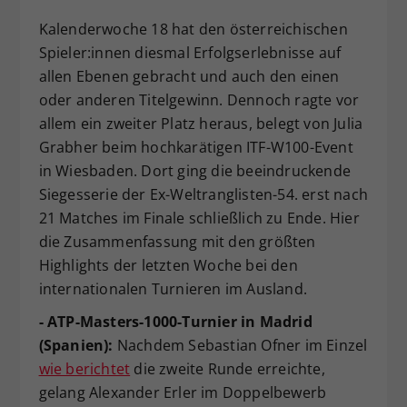
Dieser Wert speichert Ihre Consent-
Kalenderwoche 18 hat den österreichischen
Einstellungen. Unter anderem eine
Spieler:innen diesmal Erfolgserlebnisse auf
zufällig generierte ID, für die
allen Ebenen gebracht und auch den einen
Zweck
historische Speicherung Ihrer
oder anderen Titelgewinn. Dennoch ragte vor
vorgenommen Einstellungen, falls der
Webseiten-Betreiber dies eingestellt
allem ein zweiter Platz heraus, belegt von Julia
hat.
Grabher beim hochkarätigen ITF-W100-Event
in Wiesbaden. Dort ging die beeindruckende
Siegesserie der Ex-Weltranglisten-54. erst nach
21 Matches im Finale schließlich zu Ende. Hier
die Zusammenfassung mit den größten
Highlights der letzten Woche bei den
internationalen Turnieren im Ausland.
- ATP-Masters-1000-Turnier in Madrid
(Spanien):
Nachdem Sebastian Ofner im Einzel
wie berichtet
die zweite Runde erreichte,
gelang Alexander Erler im Doppelbewerb