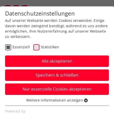
Zurück zur Newsübersicht
Datenschutzeinstellungen
Vorarlberger Tennisverband
Auf unserer Webseite werden Cookies verwendet. Einige
davon werden zwingend benötigt, während es uns andere
ermöglichen, Ihre Nutzererfahrung auf unserer Webseite
zu verbessern.
Rollstuhltennis
Inklusion
ATP
Essenziell
Statistiken
ITF
Turniere
Kids & Jugend
Alle akzeptieren
ITF Wiesbaden: Grabher-
Speichern & schließen
Siegesserie erst im
nächsten Finale gestoppt
Nur essenzielle Cookies akzeptieren
Und mehrere weitere ÖTV-Asse
Weitere Informationen anzeigen
Essenziell
verbuchen Finals, Gregor Ramskogler und
Essenzielle Cookies werden für grundlegende
Powered by
Moritz Freitag Turniersiege.