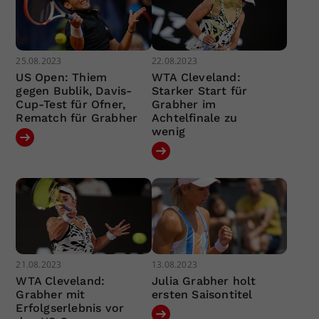
25.08.2023
22.08.2023
US Open: Thiem
WTA Cleveland:
gegen Bublik, Davis-
Starker Start für
Cup-Test für Ofner,
Grabher im
Rematch für Grabher
Achtelfinale zu
wenig
21.08.2023
13.08.2023
WTA Cleveland:
Julia Grabher holt
Grabher mit
ersten Saisontitel
Erfolgserlebnis vor