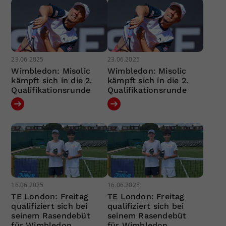
23.06.2025
23.06.2025
Wimbledon: Misolic
Wimbledon: Misolic
kämpft sich in die 2.
kämpft sich in die 2.
Qualifikationsrunde
Qualifikationsrunde
16.06.2025
16.06.2025
TE London: Freitag
TE London: Freitag
qualifiziert sich bei
qualifiziert sich bei
seinem Rasendebüt
seinem Rasendebüt
für Wimbledon
für Wimbledon