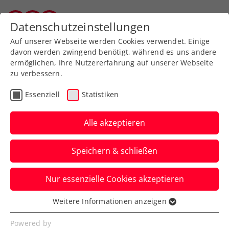
Zurück zur Newsübersicht
Datenschutzeinstellungen
Vorarlberger Tennisverband
Auf unserer Webseite werden Cookies verwendet. Einige
davon werden zwingend benötigt, während es uns andere
ermöglichen, Ihre Nutzererfahrung auf unserer Webseite
zu verbessern.
ATP
WTA
Turniere
Essenziell
Statistiken
WTA Miami: Grabher
gelingt gewichtiges
Alle akzeptieren
Erfolgserlebnis
Speichern & schließen
Die ÖTV-Spitzenspielerin zieht beim
Nur essenzielle Cookies akzeptieren
Millionenturnier in Florida in die zweite
Hauptrunde ein.
Weitere Informationen anzeigen
Essenziell
Verfasst von: Manuel Wachta, 19.03.2025
Essenzielle Cookies werden für grundlegende
Powered by