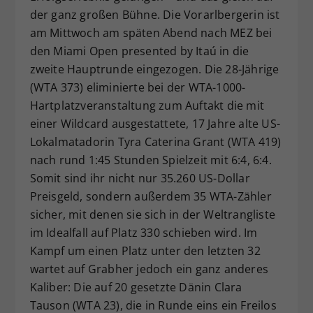
der ganz großen Bühne. Die Vorarlbergerin ist
Dieser Wert speichert Ihre Consent-
am Mittwoch am späten Abend nach MEZ bei
Einstellungen. Unter anderem eine
zufällig generierte ID, für die
den Miami Open presented by Itaú in die
Zweck
historische Speicherung Ihrer
zweite Hauptrunde eingezogen. Die 28-Jährige
vorgenommen Einstellungen, falls der
(WTA 373) eliminierte bei der WTA-1000-
Webseiten-Betreiber dies eingestellt
Hartplatzveranstaltung zum Auftakt die mit
hat.
einer Wildcard ausgestattete, 17 Jahre alte US-
Lokalmatadorin Tyra Caterina Grant (WTA 419)
nach rund 1:45 Stunden Spielzeit mit 6:4, 6:4.
Somit sind ihr nicht nur 35.260 US-Dollar
Preisgeld, sondern außerdem 35 WTA-Zähler
sicher, mit denen sie sich in der Weltrangliste
im Idealfall auf Platz 330 schieben wird. Im
Kampf um einen Platz unter den letzten 32
wartet auf Grabher jedoch ein ganz anderes
Kaliber: Die auf 20 gesetzte Dänin Clara
Tauson (WTA 23), die in Runde eins ein Freilos