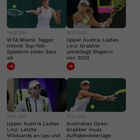
16.03.2025
28.01.2025
WTA Miami: Tagger
Upper Austria Ladies
nimmt Top-100-
Linz: Grabher
Spielerin einen Satz
unterliegt Siegerin
ab
von 2023
25.01.2025
14.01.2025
Upper Austria Ladies
Australian Open:
Linz: Letzte
Grabher muss
Wildcards an Lys und
Auftaktniederlage