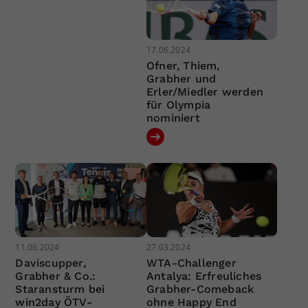
17.06.2024
Ofner, Thiem,
Grabher und
Erler/Miedler werden
für Olympia
nominiert
11.06.2024
27.03.2024
Daviscupper,
WTA-Challenger
Grabher & Co.:
Antalya: Erfreuliches
Staransturm bei
Grabher-Comeback
win2day ÖTV-
ohne Happy End