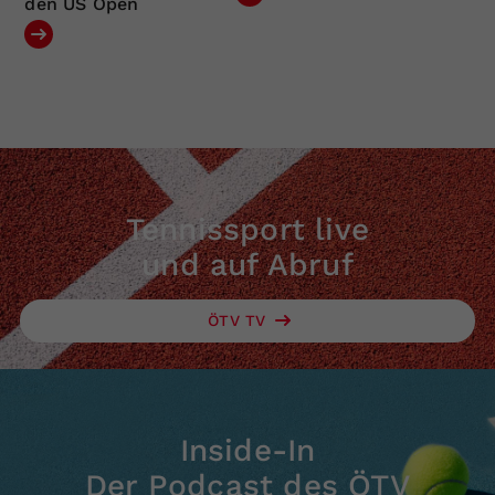
den US Open
Tennissport live
und auf Abruf
ÖTV TV
Inside-In
Der Podcast des ÖTV