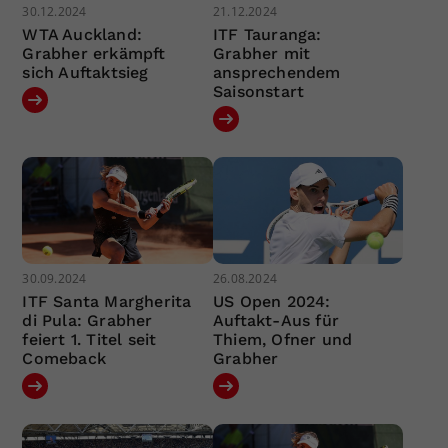
30.12.2024
21.12.2024
WTA Auckland:
ITF Tauranga:
Grabher erkämpft
Grabher mit
sich Auftaktsieg
ansprechendem
Saisonstart
30.09.2024
26.08.2024
ITF Santa Margherita
US Open 2024:
di Pula: Grabher
Auftakt-Aus für
feiert 1. Titel seit
Thiem, Ofner und
Comeback
Grabher