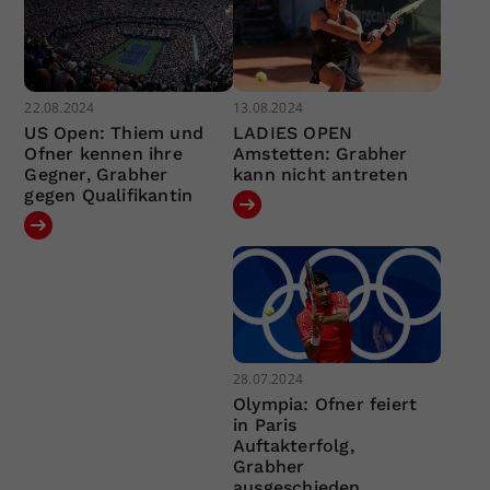
22.08.2024
13.08.2024
US Open: Thiem und
LADIES OPEN
Ofner kennen ihre
Amstetten: Grabher
Gegner, Grabher
kann nicht antreten
gegen Qualifikantin
28.07.2024
Olympia: Ofner feiert
in Paris
Auftakterfolg,
Grabher
ausgeschieden