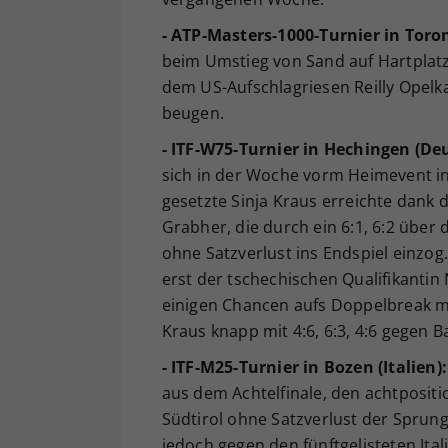
- ATP-Masters-1000-Turnier in Toro
beim Umstieg von Sand auf Hartplatz
dem US-Aufschlagriesen Reilly Opelka 
beugen.
- ITF-W75-Turnier in Hechingen (De
sich in der Woche vorm Heimevent in 
gesetzte Sinja Kraus erreichte dank 
Grabher, die durch ein 6:1, 6:2 über
ohne Satzverlust ins Endspiel einzog.
erst der tschechischen Qualifikantin
einigen Chancen aufs Doppelbreak mi
Kraus knapp mit 4:6, 6:3, 4:6 gegen 
- ITF-M25-Turnier in Bozen (Italien):
aus dem Achtelfinale, den achtpositi
Südtirol ohne Satzverlust der Sprung 
jedoch gegen den fünftgelisteten Ital