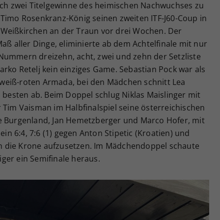
eich zwei Titelgewinne des heimischen Nachwuchses zu
 Timo Rosenkranz-König seinen zweiten ITF-J60-Coup in
 Weißkirchen an der Traun vor drei Wochen. Der
aß aller Dinge, eliminierte ab dem Achtelfinale mit nur
Nummern dreizehn, acht, zwei und zehn der Setzliste
rko Retelj kein einziges Game. Sebastian Pock war als
ot-weiß-roten Armada, bei den Mädchen schnitt Lea
m besten ab. Beim Doppel schlug Niklas Maislinger mit
 Tim Vaisman im Halbfinalspiel seine österreichischen
e Burgenland, Jan Hemetzberger und Marco Hofer, mit
ein 6:4, 7:6 (1) gegen Anton Stipetic (Kroatien) und
lich die Krone aufzusetzen. Im Mädchendoppel schaute
ger ein Semifinale heraus.