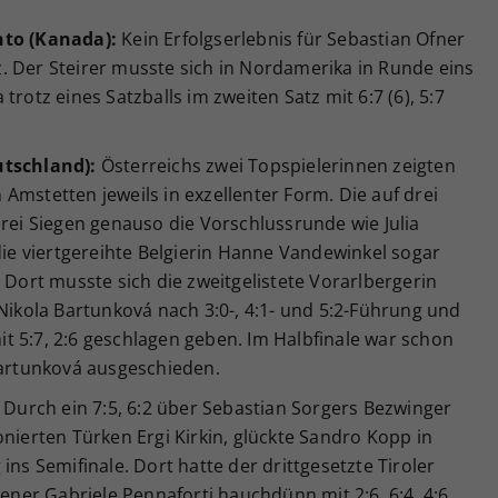
nto (Kanada):
Kein Erfolgserlebnis für Sebastian Ofner
. Der Steirer musste sich in Nordamerika in Runde eins
trotz eines Satzballs im zweiten Satz mit 6:7 (6), 5:7
utschland):
Österreichs zwei Topspielerinnen zeigten
Amstetten jeweils in exzellenter Form. Die auf drei
drei Siegen genauso die Vorschlussrunde wie Julia
 die viertgereihte Belgierin Hanne Vandewinkel sogar
 Dort musste sich die zweitgelistete Vorarlbergerin
 Nikola Bartunková nach 3:0-, 4:1- und 5:2-Führung und
t 5:7, 2:6 geschlagen geben. Im Halbfinale war schon
Bartunková ausgeschieden.
Durch ein 7:5, 6:2 über Sebastian Sorgers Bezwinger
onierten Türken Ergi Kirkin, glückte Sandro Kopp in
ins Semifinale. Dort hatte der drittgesetzte Tiroler
iener Gabriele Pennaforti hauchdünn mit 2:6, 6:4, 4:6