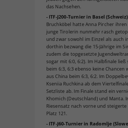
das Nachsehen.
- ITF-J200-Turnier in Basel (Schweiz)
Bruchköbel hatte Anna Pircher ihren e
junge Tirolerin nunmehr rasch getop
und zwar sowohl im Einzel als auch
dorthin bezwang die 15-Jährige im Sin
zudem die topgesetzte Jugendweltrang
sogar mit 6:0, 6:2). Im Halbfinale li
beim 6:3, 6:3 ebenso keine Chancen 
aus China beim 6:3, 6:2. Im Doppelbew
Kseniia Ruchkina ab dem Viertelfinal
Setzliste ab. Im Finale stand ein vern
Khomich (Deutschland) und Manta. I
Riesensatz nach vorne und steigerte 
Platz 121.
- ITF-J60-Turnier in Radomlje (Slow