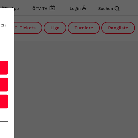
ÖTV App
ÖTV TV
Login
Suchen
den
DC-Tickets
Liga
Turniere
Rangliste