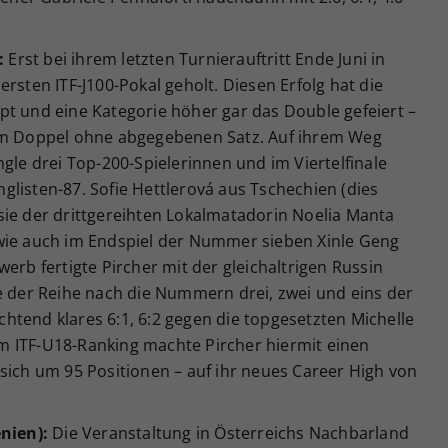
:
Erst bei ihrem letzten Turnierauftritt Ende Juni in
rsten ITF-J100-Pokal geholt. Diesen Erfolg hat die
pt und eine Kategorie höher gar das Double gefeiert –
 im Doppel ohne abgegebenen Satz. Auf ihrem Weg
gle drei Top-200-Spielerinnen und im Viertelfinale
listen-87. Sofie Hettlerová aus Tschechien (dies
eß sie der drittgereihten Lokalmatadorin Noelia Manta
wie auch im Endspiel der Nummer sieben Xinle Geng
erb fertigte Pircher mit der gleichaltrigen Russin
e der Reihe nach die Nummern drei, zwei und eins der
ichtend klares 6:1, 6:2 gegen die topgesetzten Michelle
m ITF-U18-Ranking machte Pircher hiermit einen
sich um 95 Positionen – auf ihr neues Career High von
enien):
Die Veranstaltung in Österreichs Nachbarland