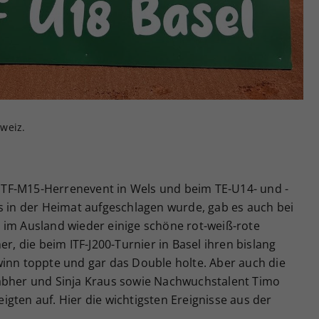
Zweck
generierte ID, für die historische Speicherung
Ihrer vorgenommen Einstellungen, falls der
Webseiten-Betreiber dies eingestellt hat.
weiz.
TF-M15-Herrenevent in Wels und beim TE-U14- und -
s in der Heimat aufgeschlagen wurde, gab es auch bei
 im Ausland wieder einige schöne rot-weiß-rote
er, die beim ITF-J200-Turnier in Basel ihren bislang
winn toppte und gar das Double holte. Aber auch die
rabher und Sinja Kraus sowie Nachwuchstalent Timo
gten auf. Hier die wichtigsten Ereignisse aus der