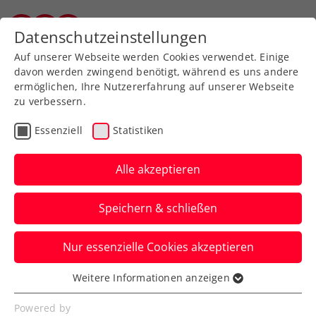
Zurück zur Newsübersicht
Datenschutzeinstellungen
Vorarlberger Tennisverband
Auf unserer Webseite werden Cookies verwendet. Einige
davon werden zwingend benötigt, während es uns andere
ermöglichen, Ihre Nutzererfahrung auf unserer Webseite
zu verbessern.
ATP
WTA
Turniere
Essenziell
Statistiken
WTA Miami: Grabher
verkauft sich gegen
Alle akzeptieren
Tauson tapfer
Speichern & schließen
Österreichs Spitzenspielerin zieht gegen
Nur essenzielle Cookies akzeptieren
Skandinaviens Youngster in zwei knappen
Sätzen den Kürzeren.
Weitere Informationen anzeigen
Essenziell
Verfasst von: Manuel Wachta, 21.03.2025
Essenzielle Cookies werden für grundlegende
Powered by