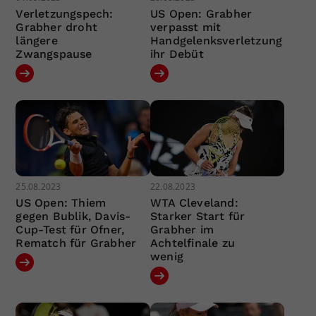
Verletzungspech:
US Open: Grabher
Grabher droht
verpasst mit
längere
Handgelenksverletzung
Zwangspause
ihr Debüt
25.08.2023
22.08.2023
US Open: Thiem
WTA Cleveland:
gegen Bublik, Davis-
Starker Start für
Cup-Test für Ofner,
Grabher im
Rematch für Grabher
Achtelfinale zu
wenig