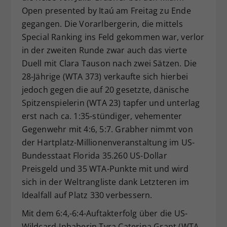
Open presented by Itaú am Freitag zu Ende
Dieser Wert speichert Ihre Consent-
gegangen. Die Vorarlbergerin, die mittels
Einstellungen. Unter anderem eine
zufällig generierte ID, für die
Special Ranking ins Feld gekommen war, verlor
Zweck
historische Speicherung Ihrer
in der zweiten Runde zwar auch das vierte
vorgenommen Einstellungen, falls der
Duell mit Clara Tauson nach zwei Sätzen. Die
Webseiten-Betreiber dies eingestellt
28-Jährige (WTA 373) verkaufte sich hierbei
hat.
jedoch gegen die auf 20 gesetzte, dänische
Spitzenspielerin (WTA 23) tapfer und unterlag
erst nach ca. 1:35-stündiger, vehementer
Gegenwehr mit 4:6, 5:7. Grabher nimmt von
der Hartplatz-Millionenveranstaltung im US-
Bundesstaat Florida 35.260 US-Dollar
Preisgeld und 35 WTA-Punkte mit und wird
sich in der Weltrangliste dank Letzteren im
Idealfall auf Platz 330 verbessern.
Mit dem 6:4,-6:4-Auftakterfolg über die US-
Wildcard-Inhaberin Tyra Caterina Grant (WTA