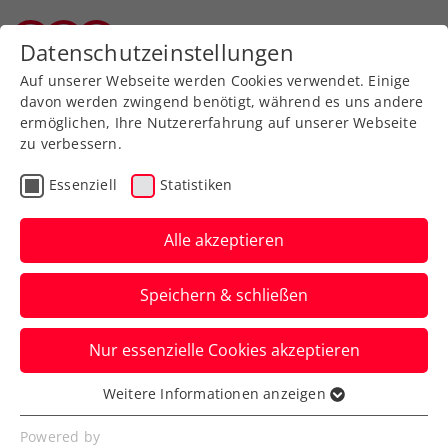
Zurück zur Newsübersicht
Datenschutzeinstellungen
Vorarlberger Tennisverband
Auf unserer Webseite werden Cookies verwendet. Einige
davon werden zwingend benötigt, während es uns andere
ermöglichen, Ihre Nutzererfahrung auf unserer Webseite
zu verbessern.
Rollstuhltennis
Inklusion
ATP
Essenziell
Statistiken
WTA
ITF
Turniere
Kids & Jugend
Alle akzeptieren
Senioren
Speichern & schließen
ITF Santa Margherita di
Nur essenzielle Cookies akzeptieren
Pula: Beeindruckende
Weitere Informationen anzeigen
Grabher-Generalprobe
Essenziell
Essenzielle Cookies werden für grundlegende
Powered by