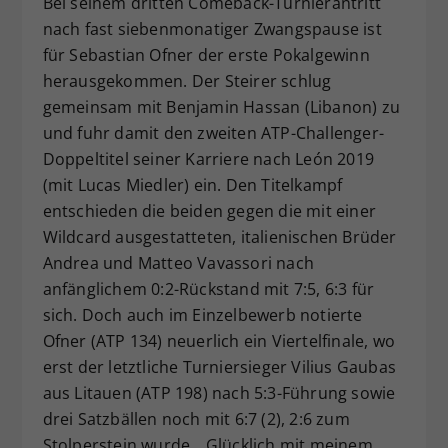
Bei seinem dritten Comeback-Turnierantritt
nach fast siebenmonatiger Zwangspause ist
für Sebastian Ofner der erste Pokalgewinn
herausgekommen. Der Steirer schlug
gemeinsam mit Benjamin Hassan (Libanon) zu
und fuhr damit den zweiten ATP-Challenger-
Doppeltitel seiner Karriere nach León 2019
(mit Lucas Miedler) ein. Den Titelkampf
entschieden die beiden gegen die mit einer
Wildcard ausgestatteten, italienischen Brüder
Andrea und Matteo Vavassori nach
anfänglichem 0:2-Rückstand mit 7:5, 6:3 für
sich. Doch auch im Einzelbewerb notierte
Ofner (ATP 134) neuerlich ein Viertelfinale, wo
erst der letztliche Turniersieger Vilius Gaubas
aus Litauen (ATP 198) nach 5:3-Führung sowie
drei Satzbällen noch mit 6:7 (2), 2:6 zum
Stolperstein wurde. „Glücklich mit meinem