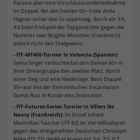
Passow aber eine Vorschlussrundenteilnahme
im Doppel. Bei den Damen 65+ holte Anita
Hagner sicher den Gruppensieg, durch ein 3:6,
4:6 beim Endspiel der Topgesetzten gegen die
Nummer zwei Brigitte Moretton (Frankreich)
jedoch nicht den Titelgewinn.
- ITF-MT400-Turnier in Valencia (Spanien):
Sylvia Singer verbuchte bei den Damen 60+ in
ihrer Dreiergruppe den zweiten Platz, durch
einen Sieg und eine Niederlage. Beim Doppel
55+ war mit der Einheimischen Encarnacion
Gomis Ruiz in Runde eins Endstation.
- ITF-Futures-Series-Turnier in Villers lès
Nancy (Frankreich):
Im Einzel schied
Maximilian Taucher (ITF 82) im Viertelfinalspiel
gegen den drittgereihten Deutschen Christoph
Wilke (ITF 73) denkbar knapp mit 3:6, 7:5, 6:7