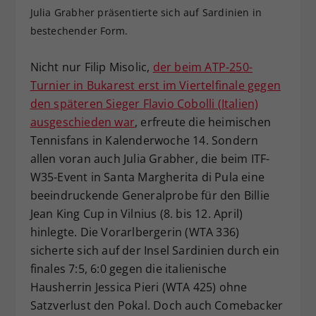
Julia Grabher präsentierte sich auf Sardinien in
Dieser Wert speichert Ihre Consent-
bestechender Form.
Einstellungen. Unter anderem eine
zufällig generierte ID, für die
Zweck
historische Speicherung Ihrer
Nicht nur Filip Misolic,
der beim ATP-250-
vorgenommen Einstellungen, falls der
Turnier in Bukarest erst im Viertelfinale gegen
Webseiten-Betreiber dies eingestellt
den späteren Sieger Flavio Cobolli (Italien)
hat.
ausgeschieden war
, erfreute die heimischen
Tennisfans in Kalenderwoche 14. Sondern
allen voran auch Julia Grabher, die beim ITF-
W35-Event in Santa Margherita di Pula eine
beeindruckende Generalprobe für den Billie
Jean King Cup in Vilnius (8. bis 12. April)
hinlegte. Die Vorarlbergerin (WTA 336)
sicherte sich auf der Insel Sardinien durch ein
finales 7:5, 6:0 gegen die italienische
Hausherrin Jessica Pieri (WTA 425) ohne
Satzverlust den Pokal. Doch auch Comebacker