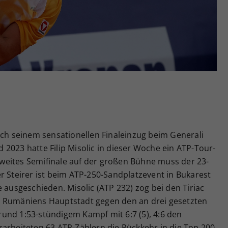
Zweck
generierte ID, für die historische Speicherung
Ihrer vorgenommen Einstellungen, falls der
Webseiten-Betreiber dies eingestellt hat.
ach seinem sensationellen Finaleinzug beim Generali
2023 hatte Filip Misolic in dieser Woche ein ATP-Tour-
n zweites Semifinale auf der großen Bühne muss der 23-
r Steirer ist beim ATP-250-Sandplatzevent in Bukarest
 ausgeschieden. Misolic (ATP 232) zog bei den Tiriac
n Rumäniens Hauptstadt gegen den an drei gesetzten
h rund 1:53-stündigem Kampf mit 6:7 (5), 4:6 den
rarbeiteten 63 ATP-Zählern die Rückkehr in die Top 200