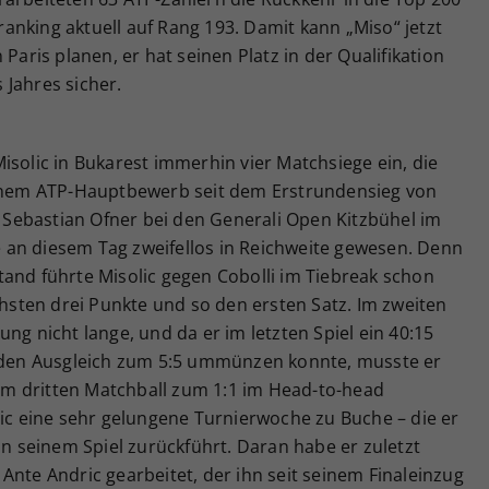
eranking aktuell auf Rang 193. Damit kann „Miso“ jetzt
 Paris planen, er hat seinen Platz in der Qualifikation
 Jahres sicher.
isolic in Bukarest immerhin vier Matchsiege ein, die
einem ATP-Hauptbewerb seit dem Erstrundensieg von
Sebastian Ofner bei den Generali Open Kitzbühel im
re an diesem Tag zweifellos in Reichweite gewesen. Denn
tand führte Misolic gegen Cobolli im Tiebreak schon
chsten drei Punkte und so den ersten Satz. Im zweiten
ng nicht lange, und da er im letzten Spiel ein 40:15
n den Ausgleich zum 5:5 ummünzen konnte, musste er
m dritten Matchball zum 1:1 im Head-to-head
lic eine sehr gelungene Turnierwoche zu Buche – die er
in seinem Spiel zurückführt. Daran habe er zuletzt
Ante Andric gearbeitet, der ihn seit seinem Finaleinzug