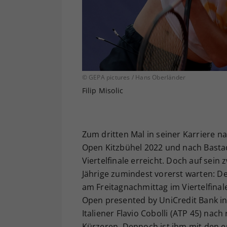
© GEPA pictures / Hans Oberländer
Filip Misolic
Zum dritten Mal in seiner Karriere n
Open Kitzbühel 2022 und nach Bastad 
Viertelfinale erreicht. Doch auf sei
Jährige zumindest vorerst warten: De
am Freitagnachmittag im Viertelfinale
Open presented by UniCredit Bank i
Italiener Flavio Cobolli (ATP 45) nac
Kürzeren. Dennoch ist ihm mit den e