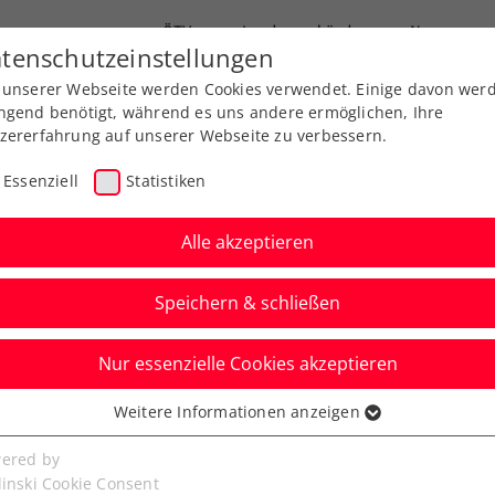
ÖTV
Landesverbände
News
tenschutzeinstellungen
 unserer Webseite werden Cookies verwendet. Einige davon wer
Ausbildung
Services
Über uns
ngend benötigt, während es uns andere ermöglichen, Ihre
zererfahrung auf unserer Webseite zu verbessern.
Essenziell
Statistiken
Alle akzeptieren
Speichern & schließen
Nur essenzielle Cookies akzeptieren
rfolgslauf von Misolic
Weitere Informationen anzeigen
ssenziell
e gestoppt
senzielle Cookies werden für grundlegende Funktionen der
ered by
bseite benötigt. Dadurch ist gewährleistet, dass die Webseite
linski Cookie Consent