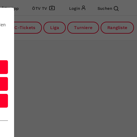
ÖTV App
ÖTV TV
Login
Suchen
den
DC-Tickets
Liga
Turniere
Rangliste