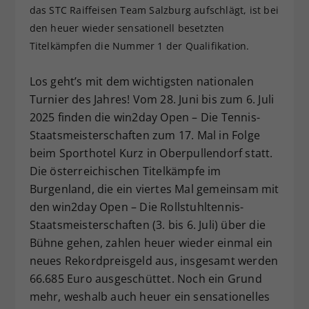
das STC Raiffeisen Team Salzburg aufschlägt, ist bei
Dieser Wert speichert Ihre Consent-
den heuer wieder sensationell besetzten
Einstellungen. Unter anderem eine
Titelkämpfen die Nummer 1 der Qualifikation.
zufällig generierte ID, für die
Zweck
historische Speicherung Ihrer
vorgenommen Einstellungen, falls der
Los geht’s mit dem wichtigsten nationalen
Webseiten-Betreiber dies eingestellt
Turnier des Jahres! Vom 28. Juni bis zum 6. Juli
hat.
2025 finden die win2day Open – Die Tennis-
Staatsmeisterschaften zum 17. Mal in Folge
beim Sporthotel Kurz in Oberpullendorf statt.
Die österreichischen Titelkämpfe im
Burgenland, die ein viertes Mal gemeinsam mit
den win2day Open – Die Rollstuhltennis-
Staatsmeisterschaften (3. bis 6. Juli) über die
Bühne gehen, zahlen heuer wieder einmal ein
neues Rekordpreisgeld aus, insgesamt werden
66.685 Euro ausgeschüttet. Noch ein Grund
mehr, weshalb auch heuer ein sensationelles