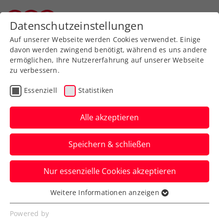
Zurück zur Newsübersicht
Datenschutzeinstellungen
Vorarlberger Tennisverband
Auf unserer Webseite werden Cookies verwendet. Einige
davon werden zwingend benötigt, während es uns andere
ermöglichen, Ihre Nutzererfahrung auf unserer Webseite
zu verbessern.
Rollstuhltennis
Inklusion
Essenziell
Statistiken
Allgemeine Klasse
Turniere
Alle akzeptieren
(Fast) alles live:
Speichern & schließen
Startschuss zu win2day
Open – Die Tennis-
Nur essenzielle Cookies akzeptieren
Staatsmeisterschaften
Weitere Informationen anzeigen
Essenziell
Ab dem ersten Spieltag wird unter
Essenzielle Cookies werden für grundlegende
Powered by