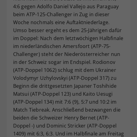
4:6 gegen Adolfo Daniel Vallejo aus Paraguay
Dieser Wert speichert Ihre Consent-
beim ATP-125-Challenger in Zug in dieser
Einstellungen. Unter anderem eine
zufällig generierte ID, für die
Woche nochmals eine Auftaktniederlage.
Zweck
historische Speicherung Ihrer
Umso besser ergeht es dem 25-Jährigen dafür
vorgenommen Einstellungen, falls der
im Doppel: Nach dem letztwöchigen Halbfinale
Webseiten-Betreiber dies eingestellt
im niederländischen Amersfoort (ATP-75-
hat.
Challenger) steht der Niederösterreicher nun
in der Schweiz sogar im Endspiel. Rodionov
(ATP-Doppel 1062) schlug mit dem Ukrainer
Volodymyr Uzhylovskyi (ATP-Doppel 317) zu
Beginn die drittgesetzten Japaner Toshihide
Matsui (ATP-Doppel 123) und Kaito Uesugi
(ATP-Doppel 134) mit 7:6 (9), 5:7 und 10:2 im
Match Tiebreak. Anschließend bezwangen die
beiden die Schweizer Henry Bernet (ATP-
Doppel -) und Dominic Stricker (ATP-Doppel
1409) mit 6:3, 6:3. Und im Halbfinale am Freitag