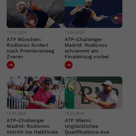
17.04.2024
13.04.2024
ATP München:
ATP-Challenger
Rodionov fordert
Madrid: Rodionov
nach Premierensieg
schrammt am
Zverev
Finaleinzug vorbei
12.04.2024
19.03.2024
ATP-Challenger
ATP Miami:
Madrid: Rodionov
Unglückliches
stürmt ins Halbfinale
Qualifikations-Aus