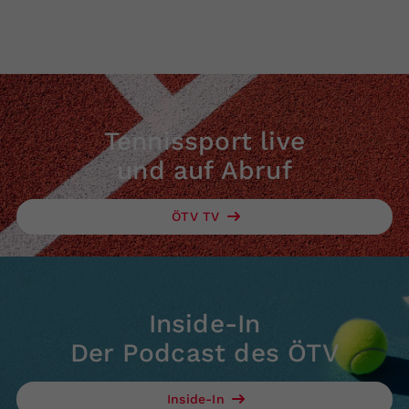
Tennissport live
und auf Abruf
ÖTV TV
Inside-In
Der Podcast des ÖTV
Inside-In