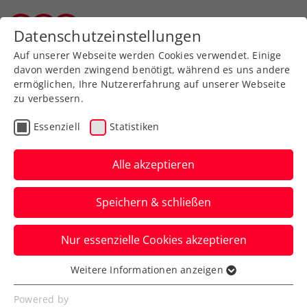
Zurück zur Newsübersicht
Datenschutzeinstellungen
Vorarlberger Tennisverband
Auf unserer Webseite werden Cookies verwendet. Einige
davon werden zwingend benötigt, während es uns andere
ermöglichen, Ihre Nutzererfahrung auf unserer Webseite
zu verbessern.
Turniere
ATP
Essenziell
Statistiken
ATP-Challenger Zug:
Rodionov kämpft um
Alle akzeptieren
zweiten Doppeltitel
Speichern & schließen
Der ÖTV-Davis-Cup-Ass steht in der
Nur essenzielle Cookies akzeptieren
Zentralschweiz mit dem Ukrainer
Volodymyr Uzhylovskyi im Finale.
Weitere Informationen anzeigen
Essenziell
Verfasst von: Manuel Wachta, 26.07.2024
Essenzielle Cookies werden für grundlegende
Powered by