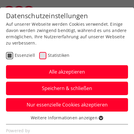
Zurück zur Newsübersicht
Datenschutzeinstellungen
Vorarlberger Tennisverband
Auf unserer Webseite werden Cookies verwendet. Einige
davon werden zwingend benötigt, während es uns andere
ermöglichen, Ihre Nutzererfahrung auf unserer Webseite
zu verbessern.
Turniere
ATP
WTA
Essenziell
Statistiken
US Open: Rodionov
fordert in der
Alle akzeptieren
Qualifikation Ex-
Speichern & schließen
Weltranglisten-26.
Nur essenzielle Cookies akzeptieren
Der erste Gegner von Österreichs
aktueller Nummer zwei in New York
Weitere Informationen anzeigen
Essenziell
lautet Filip Krajinovic.
Essenzielle Cookies werden für grundlegende
Powered by