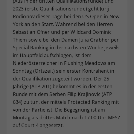
(Aus in der dritten Qualifikationsrunde) und
Dieser Wert speichert Ihre Consent-
2023 (erste Qualifikationsrunde) geht Jurij
Einstellungen. Unter anderem eine
Rodionov dieser Tage bei den US Open in New
zufällig generierte ID, für die
York an den Start. Während bei den Herren
Zweck
historische Speicherung Ihrer
Sebastian Ofner und per Wildcard Dominic
vorgenommen Einstellungen, falls der
Thiem sowie bei den Damen Julia Grabher per
Webseiten-Betreiber dies eingestellt
hat.
Special Ranking in der nächsten Woche jeweils
im Hauptfeld aufschlagen, ist dem
Niederösterreicher in Flushing Meadows am
Sonntag (Ortszeit) sein erster Kontrahent in
der Qualifikation zugeteilt worden. Der 25-
Jährige (ATP 201) bekommt es in der ersten
Runde mit dem Serben Filip Krajinovic (ATP
634) zu tun, der mittels Protected Ranking mit
von der Partie ist. Die Begegnung ist am
Montag als drittes Match nach 17:00 Uhr MESZ
auf Court 4 angesetzt.