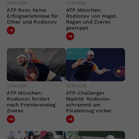
09.05.2024
17.04.2024
ATP Rom: Keine
ATP München:
Erfolgserlebnisse für
Rodionov von Hagel,
Ofner und Rodionov
Regen und Zverev
gestoppt
17.04.2024
13.04.2024
ATP München:
ATP-Challenger
Rodionov fordert
Madrid: Rodionov
nach Premierensieg
schrammt am
Zverev
Finaleinzug vorbei