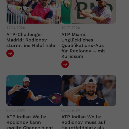
12.04.2024
19.03.2024
ATP-Challenger
ATP Miami:
Madrid: Rodionov
Unglückliches
stürmt ins Halbfinale
Qualifikations-Aus
für Rodionov – mit
Kuriosum
07.03.2024
06.03.2024
ATP Indian Wells:
ATP Indian Wells:
Rodionov kann
Rodionov muss auf
zweite Chance nicht
Hauptfeldplatz als