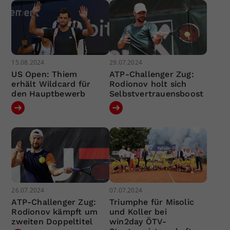
15.08.2024
29.07.2024
US Open: Thiem
ATP-Challenger Zug:
erhält Wildcard für
Rodionov holt sich
den Hauptbewerb
Selbstvertrauensboost
26.07.2024
07.07.2024
ATP-Challenger Zug:
Triumphe für Misolic
Rodionov kämpft um
und Koller bei
zweiten Doppeltitel
win2day ÖTV-