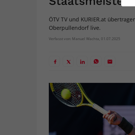
Staatsmeisters
ei
ÖTV TV und KURIER.at übertrage
Oberpullendorf live.
S
Verfasst von: Manuel Wachta, 01.07.2025