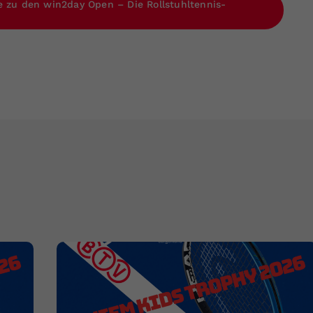
e zu den win2day Open – Die Rollstuhltennis-