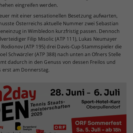
hehen eingreifen werden.
euer mit einer sensationellen Besetzung aufwarten,
musste Österreichs aktuelle Nummer zwei Sebastian
deneinzug in Wimbledon kurzfristig passen. Dennoch
verteidiger Filip Misolic (ATP 111), Lukas Neumayer
rij Rodionov (ATP 195) drei Davis-Cup-Stammspieler die
Joel Schwärzler (ATP 388) nach unten an Ofners Stelle
mmt dadurch in den Genuss von dessen Freilos und
ls erst am Donnerstag.