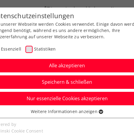
ÖTV
Landesverbände
News
tenschutzeinstellungen
 unserer Webseite werden Cookies verwendet. Einige davon wer
Ausbildung
Services
Über uns
ngend benötigt, während es uns andere ermöglichen, Ihre
zererfahrung auf unserer Webseite zu verbessern.
Essenziell
Statistiken
Alle akzeptieren
Speichern & schließen
meine Klasse
Turniere
Nur essenzielle Cookies akzeptieren
& Co. eröffnen
Weitere Informationen anzeigen
ssenziell
 Die Tennis-
senzielle Cookies werden für grundlegende Funktionen der
ered by
bseite benötigt. Dadurch ist gewährleistet, dass die Webseite
linski Cookie Consent