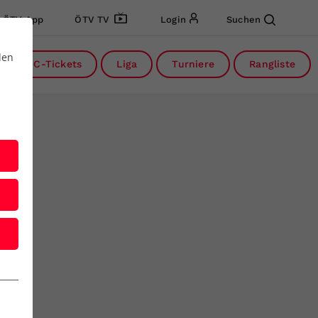
ÖTV App
ÖTV TV
Login
Suchen
den
DC-Tickets
Liga
Turniere
Rangliste