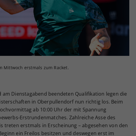
Zweck
generierte ID, für die historische Speicherung
Ihrer vorgenommen Einstellungen, falls der
Webseiten-Betreiber dies eingestellt hat.
am Mittwoch erstmals zum Racket.
 am Dienstagabend beendeten Qualifikation legen die
terschaften in Oberpullendorf nun richtig los. Beim
wochvormittag ab 10:00 Uhr der mit Spannung
bewerbs-Erstrundenmatches. Zahlreiche Asse des
 treten erstmals in Erscheinung – abgesehen von den
 Beginn ein Freilos besitzen und deswegen erst im