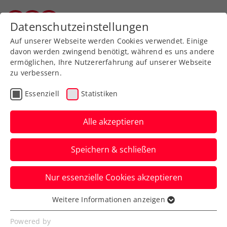
Zurück zur Newsübersicht
Datenschutzeinstellungen
Vorarlberger Tennisverband
Auf unserer Webseite werden Cookies verwendet. Einige
davon werden zwingend benötigt, während es uns andere
ermöglichen, Ihre Nutzererfahrung auf unserer Webseite
zu verbessern.
Allgemeine Klasse
Turniere
Essenziell
Statistiken
win2day ÖTV-
Staatsmeisterschaften:
Alle akzeptieren
Hauptbewerbe gestartet
Speichern & schließen
Die Qualifikationsbegegnungen in
Nur essenzielle Cookies akzeptieren
Oberpullendorf sind am Dienstag
abgeschlossen worden.
Weitere Informationen anzeigen
Essenziell
Verfasst von: Manuel Wachta, 05.07.2023
Essenzielle Cookies werden für grundlegende
Powered by