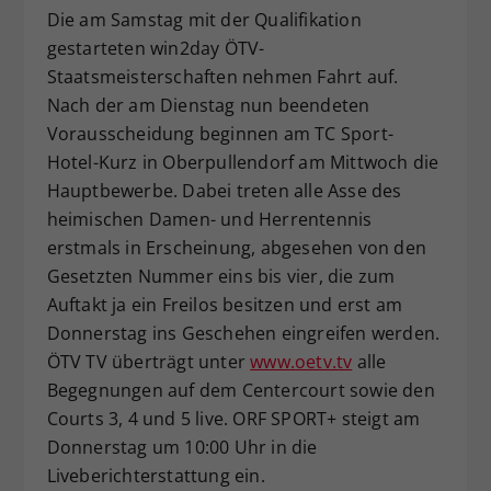
Die am Samstag mit der Qualifikation
Dieser Wert speichert Ihre Consent-
gestarteten win2day ÖTV-
Einstellungen. Unter anderem eine
zufällig generierte ID, für die
Staatsmeisterschaften nehmen Fahrt auf.
Zweck
historische Speicherung Ihrer
Nach der am Dienstag nun beendeten
vorgenommen Einstellungen, falls der
Vorausscheidung beginnen am TC Sport-
Webseiten-Betreiber dies eingestellt
Hotel-Kurz in Oberpullendorf am Mittwoch die
hat.
Hauptbewerbe. Dabei treten alle Asse des
heimischen Damen- und Herrentennis
erstmals in Erscheinung, abgesehen von den
Gesetzten Nummer eins bis vier, die zum
Auftakt ja ein Freilos besitzen und erst am
Donnerstag ins Geschehen eingreifen werden.
ÖTV TV überträgt unter
www.oetv.tv
alle
Begegnungen auf dem Centercourt sowie den
Courts 3, 4 und 5 live. ORF SPORT+ steigt am
Donnerstag um 10:00 Uhr in die
Liveberichterstattung ein.