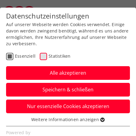
Zurück zur Newsübersicht
Datenschutzeinstellungen
Vorarlberger Tennisverband
Auf unserer Webseite werden Cookies verwendet. Einige
davon werden zwingend benötigt, während es uns andere
ermöglichen, Ihre Nutzererfahrung auf unserer Webseite
zu verbessern.
Rollstuhltennis
Inklusion
Essenziell
Statistiken
Allgemeine Klasse
Turniere
Alle akzeptieren
Aichhorn verhindert
Speichern & schließen
finale Neuauflage bei
win2day ÖTV-
Nur essenzielle Cookies akzeptieren
Staatsmeisterschaften
Weitere Informationen anzeigen
Essenziell
Nun wartet Titelverteidiger Lukas
Essenzielle Cookies werden für grundlegende
Powered by