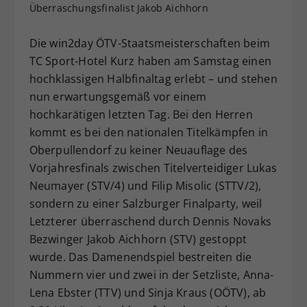
Überraschungsfinalist Jakob Aichhorn
Dieser Wert speichert Ihre Consent-
Einstellungen. Unter anderem eine
Die win2day ÖTV-Staatsmeisterschaften beim
zufällig generierte ID, für die
TC Sport-Hotel Kurz haben am Samstag einen
Zweck
historische Speicherung Ihrer
vorgenommen Einstellungen, falls der
hochklassigen Halbfinaltag erlebt – und stehen
Webseiten-Betreiber dies eingestellt
nun erwartungsgemäß vor einem
hat.
hochkarätigen letzten Tag. Bei den Herren
kommt es bei den nationalen Titelkämpfen in
Oberpullendorf zu keiner Neuauflage des
Vorjahresfinals zwischen Titelverteidiger Lukas
Neumayer (STV/4) und Filip Misolic (STTV/2),
sondern zu einer Salzburger Finalparty, weil
Letzterer überraschend durch Dennis Novaks
Bezwinger Jakob Aichhorn (STV) gestoppt
wurde. Das Damenendspiel bestreiten die
Nummern vier und zwei in der Setzliste, Anna-
Lena Ebster (TTV) und Sinja Kraus (OÖTV), ab