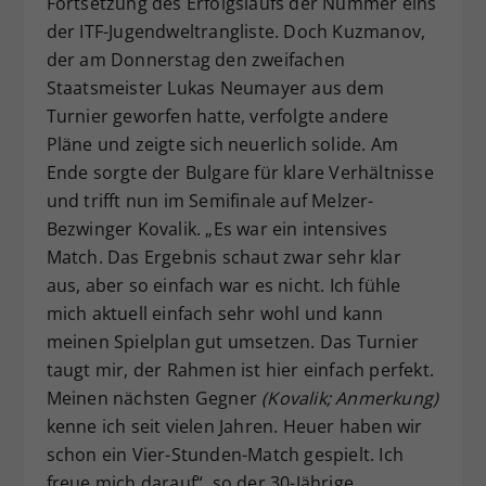
Fortsetzung des Erfolgslaufs der Nummer eins
der ITF-Jugendweltrangliste. Doch Kuzmanov,
der am Donnerstag den zweifachen
Staatsmeister Lukas Neumayer aus dem
Turnier geworfen hatte, verfolgte andere
Pläne und zeigte sich neuerlich solide. Am
Ende sorgte der Bulgare für klare Verhältnisse
und trifft nun im Semifinale auf Melzer-
Bezwinger Kovalik. „Es war ein intensives
Match. Das Ergebnis schaut zwar sehr klar
aus, aber so einfach war es nicht. Ich fühle
mich aktuell einfach sehr wohl und kann
meinen Spielplan gut umsetzen. Das Turnier
taugt mir, der Rahmen ist hier einfach perfekt.
Meinen nächsten Gegner
(Kovalik; Anmerkung)
kenne ich seit vielen Jahren. Heuer haben wir
schon ein Vier-Stunden-Match gespielt. Ich
freue mich darauf“, so der 30-Jährige.