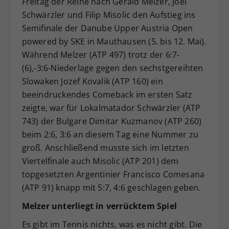
Freitag der Reihe nach Gerald Melzer, Joel
Dieser Wert speichert Ihre Consent-
Schwärzler und Filip Misolic den Aufstieg ins
Einstellungen. Unter anderem eine
Semifinale der Danube Upper Austria Open
zufällig generierte ID, für die
powered by SKE in Mauthausen (5. bis 12. Mai).
Zweck
historische Speicherung Ihrer
Während Melzer (ATP 497) trotz der 6:7-
vorgenommen Einstellungen, falls der
(6),-3:6-Niederlage gegen den sechstgereihten
Webseiten-Betreiber dies eingestellt
hat.
Slowaken Jozef Kovalik (ATP 160) ein
beeindruckendes Comeback im ersten Satz
zeigte, war für Lokalmatador Schwärzler (ATP
743) der Bulgare Dimitar Kuzmanov (ATP 260)
beim 2:6, 3:6 an diesem Tag eine Nummer zu
groß. Anschließend musste sich im letzten
Viertelfinale auch Misolic (ATP 201) dem
topgesetzten Argentinier Francisco Comesana
(ATP 91) knapp mit 5:7, 4:6 geschlagen geben.
Melzer unterliegt in verrücktem Spiel
Es gibt im Tennis nichts, was es nicht gibt. Die