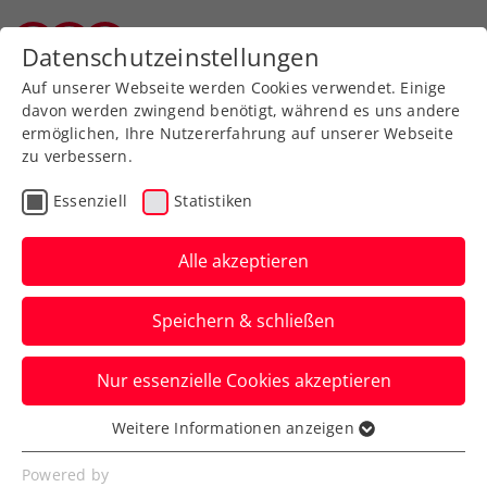
Zurück zur Newsübersicht
Datenschutzeinstellungen
Vorarlberger Tennisverband
Auf unserer Webseite werden Cookies verwendet. Einige
davon werden zwingend benötigt, während es uns andere
ermöglichen, Ihre Nutzererfahrung auf unserer Webseite
zu verbessern.
Turniere
ATP
Essenziell
Statistiken
Danube Upper Austria
Open powered by SKE:
Alle akzeptieren
Aus für Melzer,
Speichern & schließen
Schwärzler, Misolic
Nur essenzielle Cookies akzeptieren
Der ATP-100-Challenger in Mauthausen
geht ohne rot-weiß-rote Beteiligung ins
Weitere Informationen anzeigen
Essenziell
Finalwochenende.
Essenzielle Cookies werden für grundlegende
Powered by