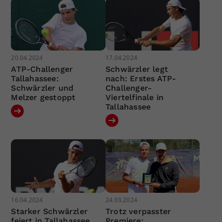
20.04.2024
17.04.2024
ATP-Challenger
Schwärzler legt
Tallahassee:
nach: Erstes ATP-
Schwärzler und
Challenger-
Melzer gestoppt
Viertelfinale in
Tallahassee
16.04.2024
24.03.2024
Starker Schwärzler
Trotz verpasster
feiert in Tallahassee
Premiere: