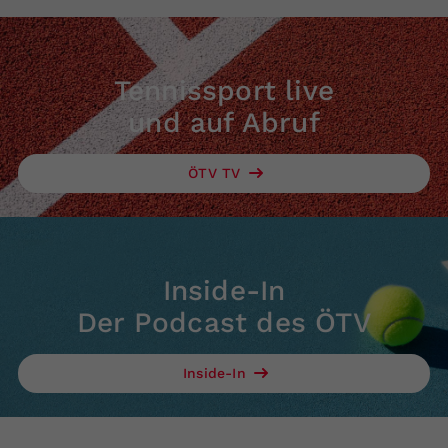
Tennissport live
und auf Abruf
ÖTV TV
Inside-In
Der Podcast des ÖTV
Inside-In