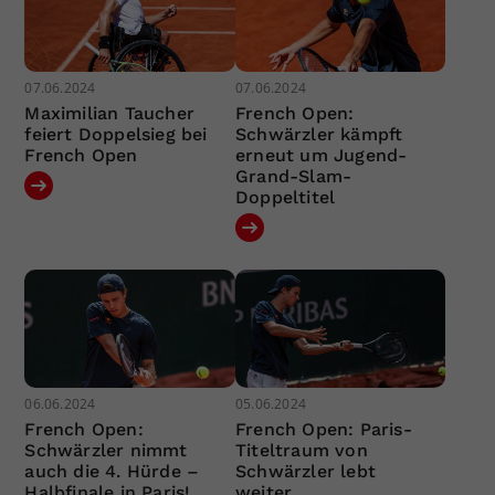
07.06.2024
07.06.2024
Maximilian Taucher
French Open:
feiert Doppelsieg bei
Schwärzler kämpft
French Open
erneut um Jugend-
Grand-Slam-
Doppeltitel
06.06.2024
05.06.2024
French Open:
French Open: Paris-
Schwärzler nimmt
Titeltraum von
auch die 4. Hürde –
Schwärzler lebt
Halbfinale in Paris!
weiter