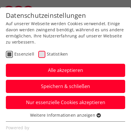
Zurück zur Newsübersicht
Datenschutzeinstellungen
Vorarlberger Tennisverband
Auf unserer Webseite werden Cookies verwendet. Einige
davon werden zwingend benötigt, während es uns andere
ermöglichen, Ihre Nutzererfahrung auf unserer Webseite
zu verbessern.
Turniere
Kids & Jugend
ITF
Essenziell
Statistiken
Starker Schwärzler
beschließt
Alle akzeptieren
Jugendkarriere mit
Speichern & schließen
French-Open-Titel
Nur essenzielle Cookies akzeptieren
Der ÖTV-Youngster triumphiert im
Juniorendoppel in Paris mit dem
Weitere Informationen anzeigen
Essenziell
Norweger Nicolai Budkov Kjär.
Essenzielle Cookies werden für grundlegende
Powered by