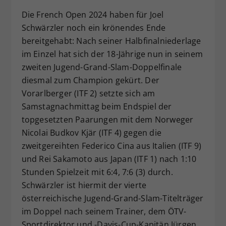
Dieser Wert speichert Ihre Consent-
Die French Open 2024 haben für Joel
Einstellungen. Unter anderem eine
Schwärzler noch ein krönendes Ende
zufällig generierte ID, für die
bereitgehabt: Nach seiner Halbfinalniederlage
Zweck
historische Speicherung Ihrer
im Einzel hat sich der 18-Jährige nun in seinem
vorgenommen Einstellungen, falls der
zweiten Jugend-Grand-Slam-Doppelfinale
Webseiten-Betreiber dies eingestellt
hat.
diesmal zum Champion gekürt. Der
Vorarlberger (ITF 2) setzte sich am
Samstagnachmittag beim Endspiel der
topgesetzten Paarungen mit dem Norweger
Nicolai Budkov Kjär (ITF 4) gegen die
zweitgereihten Federico Cina aus Italien (ITF 9)
und Rei Sakamoto aus Japan (ITF 1) nach 1:10
Stunden Spielzeit mit 6:4, 7:6 (3) durch.
Schwärzler ist hiermit der vierte
österreichische Jugend-Grand-Slam-Titelträger
im Doppel nach seinem Trainer, dem ÖTV-
Sportdirektor und -Davis-Cup-Kapitän Jürgen