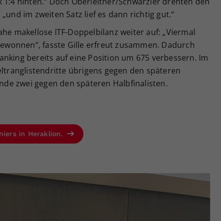
k 1:4 hinten.“ Doch Oberleitner/Schwärzler drehten den
„und im zweiten Satz lief es dann richtig gut.“
ahe makellose ITF-Doppelbilanz weiter auf: „Viermal
 gewonnen“, fasste Gille erfreut zusammen. Dadurch
anking bereits auf eine Position um 675 verbessern. Im
eltranglistendritte übrigens gegen den späteren
unde zwei gegen den späteren Halbfinalisten.
niers in Heraklion.