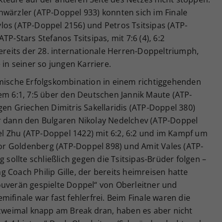
hwärzler (ATP-Doppel 933) konnten sich im Finale
los (ATP-Doppel 2156) und Petros Tsitsipas (ATP-
TP-Stars Stefanos Tsitsipas, mit 7:6 (4), 6:2
bereits der 28. internationale Herren-Doppeltriumph,
 in seiner so jungen Karriere.
imische Erfolgskombination in einem richtiggehenden
em 6:1, 7:5 über den Deutschen Jannik Maute (ATP-
gen Griechen Dimitris Sakellaridis (ATP-Doppel 380)
r dann den Bulgaren Nikolay Nedelchev (ATP-Doppel
l Zhu (ATP-Doppel 1422) mit 6:2, 6:2 und im Kampf um
Lior Goldenberg (ATP-Doppel 898) und Amit Vales (ATP-
g sollte schließlich gegen die Tsitsipas-Brüder folgen –
 Coach Philip Gille, der bereits heimreisen hatte
ouverän gespielte Doppel“ von Oberleitner und
ifinale war fast fehlerfrei. Beim Finale waren die
 zweimal knapp am Break dran, haben es aber nicht