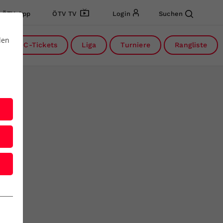
ÖTV App
ÖTV TV
Login
Suchen
den
DC-Tickets
Liga
Turniere
Rangliste