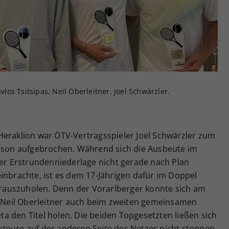
Zweck
generierte ID, für die historische Speicherung
Ihrer vorgenommen Einstellungen, falls der
Webseiten-Betreiber dies eingestellt hat.
vlos Tsitsipas, Neil Oberleitner, Joel Schwärzler.
Heraklion war ÖTV-Vertragsspieler Joel Schwärzler zum
aison aufgebrochen. Während sich die Ausbeute im
ner Erstrundenniederlage nicht gerade nach Plan
inbrachte, ist es dem 17-Jährigen dafür im Doppel
auszuholen. Denn der Vorarlberger konnte sich am
Neil Oberleitner auch beim zweiten gemeinsamen
reta den Titel holen. Die beiden Topgesetzten ließen sich
teure auf der anderen Seite des Netzes nicht stoppen.