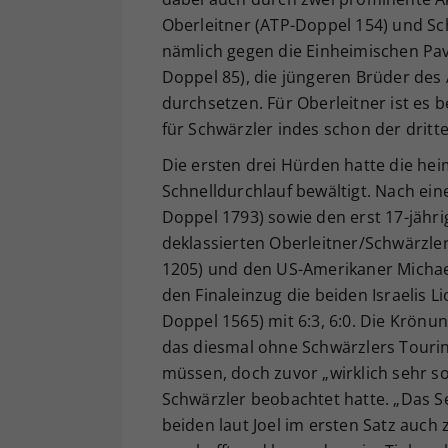
Oberleitner (ATP-Doppel 154) und Sc
nämlich gegen die Einheimischen Pav
Doppel 85), die jüngeren Brüder des A
durchsetzen. Für Oberleitner ist es 
für Schwärzler indes schon der dritte
Die ersten drei Hürden hatte die he
Schnelldurchlauf bewältigt. Nach ein
Doppel 1793) sowie den erst 17-jähri
deklassierten Oberleitner/Schwärzle
1205) und den US-Amerikaner Michae
den Finaleinzug die beiden Israelis 
Doppel 1565) mit 6:3, 6:0. Die Krönun
das diesmal ohne Schwärzlers Touring
müssen, doch zuvor „wirklich sehr s
Schwärzler beobachtet hatte. „Das Sem
beiden laut Joel im ersten Satz auch