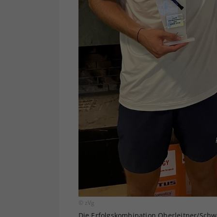
© zVg
Die Erfolgskombination Oberleitner/Schw