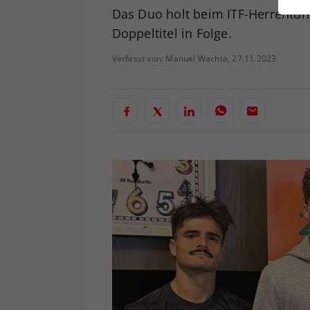
ei
Das Duo holt beim ITF-Herrenturn
Doppeltitel in Folge.
Verfasst von: Manuel Wachta, 27.11.2023
S