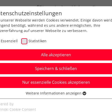
ÖTV
Landesverbände
News
tenschutzeinstellungen
 unserer Webseite werden Cookies verwendet. Einige davon wer
Ausbildung
Services
Über uns
ngend benötigt, während es uns andere ermöglichen, Ihre
zererfahrung auf unserer Webseite zu verbessern.
Essenziell
Statistiken
Alle akzeptieren
Speichern & schließen
Nur essenzielle Cookies akzeptieren
hwärzler auch durch
Weitere Informationen anzeigen
ssenziell
er nicht zu stoppen
senzielle Cookies werden für grundlegende Funktionen der
ered by
bseite benötigt. Dadurch ist gewährleistet, dass die Webseite
linski Cookie Consent