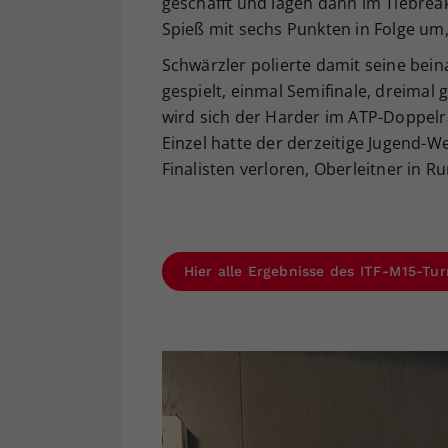
geschafft und lagen dann im Tiebrea
Spieß mit sechs Punkten in Folge um, 
Schwärzler polierte damit seine bein
gespielt, einmal Semifinale, dreimal
wird sich der Harder im ATP-Doppelr
Einzel hatte der derzeitige Jugend-W
Finalisten verloren, Oberleitner in R
Hier alle Ergebnisse des ITF-M15-Tur