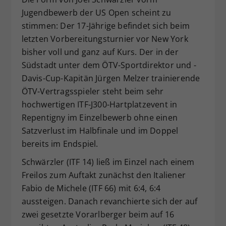
Jugendbewerb der US Open scheint zu
Dieser Wert speichert Ihre Consent-
Einstellungen. Unter anderem eine
stimmen: Der 17-Jährige befindet sich beim
zufällig generierte ID, für die
letzten Vorbereitungsturnier vor New York
Zweck
historische Speicherung Ihrer
bisher voll und ganz auf Kurs. Der in der
vorgenommen Einstellungen, falls der
Südstadt unter dem ÖTV-Sportdirektor und -
Webseiten-Betreiber dies eingestellt
Davis-Cup-Kapitän Jürgen Melzer trainierende
hat.
ÖTV-Vertragsspieler steht beim sehr
hochwertigen ITF-J300-Hartplatzevent in
Repentigny im Einzelbewerb ohne einen
Satzverlust im Halbfinale und im Doppel
bereits im Endspiel.
Schwärzler (ITF 14) ließ im Einzel nach einem
Freilos zum Auftakt zunächst den Italiener
Fabio de Michele (ITF 66) mit 6:4, 6:4
aussteigen. Danach revanchierte sich der auf
zwei gesetzte Vorarlberger beim auf 16