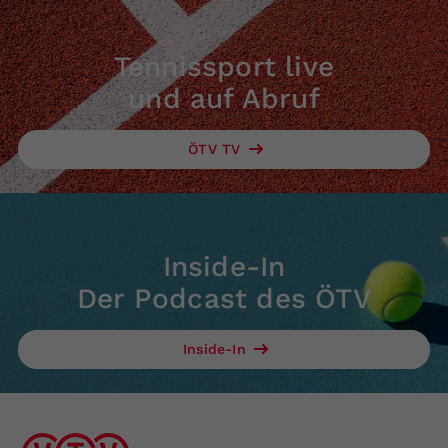
Tennissport live
und auf Abruf
ÖTV TV
Inside-In
Der Podcast des ÖTV
Inside-In