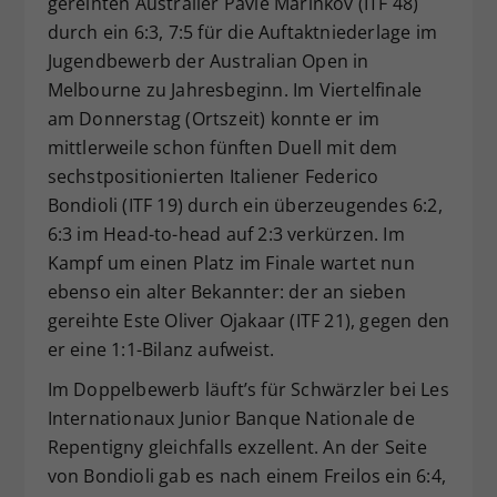
gereihten Australier Pavle Marinkov (ITF 48)
durch ein 6:3, 7:5 für die Auftaktniederlage im
Jugendbewerb der Australian Open in
Melbourne zu Jahresbeginn. Im Viertelfinale
am Donnerstag (Ortszeit) konnte er im
mittlerweile schon fünften Duell mit dem
sechstpositionierten Italiener Federico
Bondioli (ITF 19) durch ein überzeugendes 6:2,
6:3 im Head-to-head auf 2:3 verkürzen. Im
Kampf um einen Platz im Finale wartet nun
ebenso ein alter Bekannter: der an sieben
gereihte Este Oliver Ojakaar (ITF 21), gegen den
er eine 1:1-Bilanz aufweist.
Im Doppelbewerb läuft’s für Schwärzler bei Les
Internationaux Junior Banque Nationale de
Repentigny gleichfalls exzellent. An der Seite
von Bondioli gab es nach einem Freilos ein 6:4,