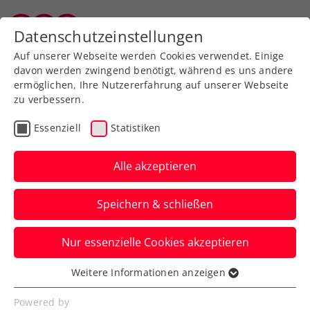
Zurück zur Newsübersicht
Datenschutzeinstellungen
Vorarlberger Tennisverband
Auf unserer Webseite werden Cookies verwendet. Einige
davon werden zwingend benötigt, während es uns andere
ermöglichen, Ihre Nutzererfahrung auf unserer Webseite
zu verbessern.
Turniere
Kids & Jugend
ITF
Essenziell
Statistiken
ITF Repentigny:
Schwärzler bei US-Open-
Alle akzeptieren
Vorbereitung weiter
Speichern & schließen
makellos
Nur essenzielle Cookies akzeptieren
Der ÖTV-Youngster steht in Kanada im
Einzel unter den letzten Vier, im Doppel
Weitere Informationen anzeigen
Essenziell
im Finale.
Essenzielle Cookies werden für grundlegende
Powered by