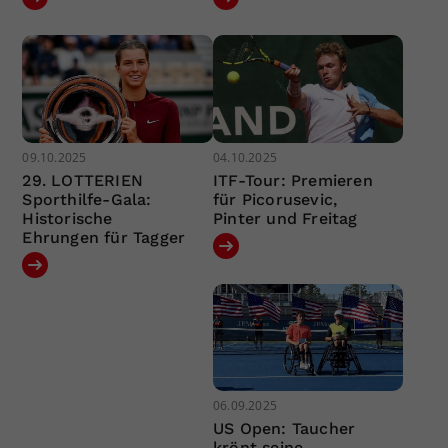
09.10.2025
04.10.2025
29. LOTTERIEN
ITF-Tour: Premieren
Sporthilfe-Gala:
für Picorusevic,
Historische
Pinter und Freitag
Ehrungen für Tagger
06.09.2025
US Open: Taucher
krönt seine