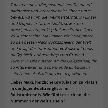
Taucher sein außergewöhnliches Talent auf
Dieser Wert speichert Ihre Consent-
nationaler und internationaler Ebene unter
Einstellungen. Unter anderem eine
zufällig generierte ID, für die
Beweis, was ihm die Weltmeistertitel im Einzel
Zweck
historische Speicherung Ihrer
und Doppel in Tarbes (2023) sowie den
vorgenommen Einstellungen, falls der
prestigeträchtigen Sieg bei den French Open
Webseiten-Betreiber dies eingestellt
2024 einbrachte. Maximilian zählt seit Jahren
hat.
zu den besten Nachwuchsspielern der Welt
und prägt das internationale Rollstuhltennis
maßgeblich. Auf dem Weg zum Grade-A-
Turnier in Lille nützten wir die Gelegenheit, ihn
zu interviewen und spannende Einblicke in
sein Leben als Profisportler zu gewinnen.
Lieber Maxi, herzliche Gratulation zu Platz 1
in der Jugendweltrangliste Im
Rollstuhltennis. Wie fühlt es sich an, die
Nummer 1 der Welt zu sein?