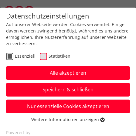
Zurück zur Newsübersicht
Datenschutzeinstellungen
Vorarlberger Tennisverband
Auf unserer Webseite werden Cookies verwendet. Einige
davon werden zwingend benötigt, während es uns andere
ermöglichen, Ihre Nutzererfahrung auf unserer Webseite
zu verbessern.
Rollstuhltennis
Inklusion
Essenziell
Statistiken
Maximilian Taucher: Die
neue Nummer 1 im
Alle akzeptieren
Jugend-Rollstuhltennis
Speichern & schließen
Der 17-jährige Hohenemser führt die ITF-
Nur essenzielle Cookies akzeptieren
Weltrangliste seit 6. Jänner an.
Weitere Informationen anzeigen
Verfasst von: Stefan Schuh, 09.01.2025
Essenziell
Essenzielle Cookies werden für grundlegende
Powered by