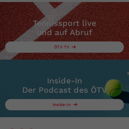
Tennissport live
und auf Abruf
ÖTV TV
Inside-In
Der Podcast des ÖTV
Inside-In