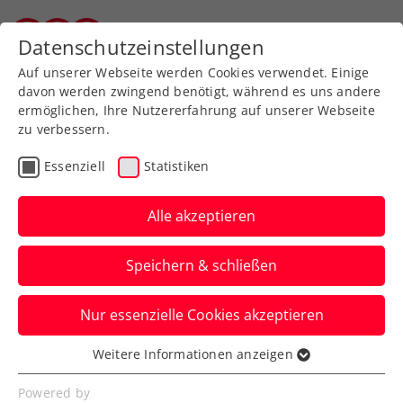
Zurück zur Newsübersicht
Datenschutzeinstellungen
Vorarlberger Tennisverband
Auf unserer Webseite werden Cookies verwendet. Einige
davon werden zwingend benötigt, während es uns andere
ermöglichen, Ihre Nutzererfahrung auf unserer Webseite
zu verbessern.
Rollstuhltennis
Inklusion
ITF
Essenziell
Statistiken
Turniere
Kids & Jugend
Alle akzeptieren
„Sehr stolz“: Toller
Speichern & schließen
Taucher schafft French-
Open-Titelverteidigung
Nur essenzielle Cookies akzeptieren
Die ÖTV-Rollstuhltennis-
Weitere Informationen anzeigen
Essenziell
Nachwuchshoffnung gewinnt in Paris wie
Essenzielle Cookies werden für grundlegende
Powered by
im Vorjahr das Double bei den Junioren.