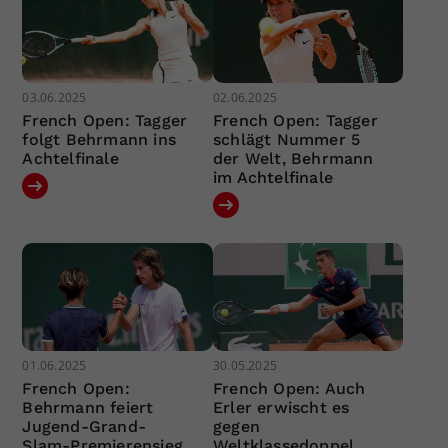
03.06.2025
02.06.2025
French Open: Tagger
French Open: Tagger
folgt Behrmann ins
schlägt Nummer 5
Achtelfinale
der Welt, Behrmann
im Achtelfinale
01.06.2025
30.05.2025
French Open:
French Open: Auch
Behrmann feiert
Erler erwischt es
Jugend-Grand-
gegen
Slam-Premierensieg
Weltklassedoppel