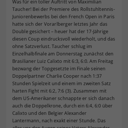
Was für ein toller Auftritt von Maximilian
Dieser Wert speichert Ihre Consent-
Taucher! Bei der Premiere des Rollstuhltennis-
Einstellungen. Unter anderem eine
Juniorenbewerbs bei den French Open in Paris
zufällig generierte ID, für die
hatte sich der Vorarlberger letztes Jahr das
Zweck
historische Speicherung Ihrer
Double gesichert – heuer hat der 17-Jährige
vorgenommen Einstellungen, falls der
Webseiten-Betreiber dies eingestellt
diesen Coup eindrucksvoll wiederholt, und das
hat.
ohne Satzverlust. Taucher schlug im
Einzelhalbfinale am Donnerstag zunächst den
Brasilianer Luiz Calixto mit 6:3, 6:0. Am Freitag
bezwang der Topgesetzte im Finale seinen
Doppelpartner Charlie Cooper nach 1:37
Stunden Spielzeit und einem im zweiten Satz
harten Fight mit 6:2, 7:6 (3). Zusammen mit
dem US-Amerikaner schnappte er sich danach
auch die Doppelkrone, durch ein 6:4, 6:0 über
Calixto und den Belgier Alexander
Lantermann, nach exakt einer Stunde. Das
alles vor den Augen seines Vaters Alexander,