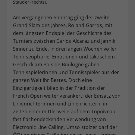
Stauder (rechts).
Dieser Wert speichert Ihre Consent-
Einstellungen. Unter anderem eine
Am vergangenen Sonntag ging der zweite
zufällig generierte ID, für die
Grand Slam des Jahres, Roland Garros, mit
Zweck
historische Speicherung Ihrer
dem längsten Endspiel der Geschichte des
vorgenommen Einstellungen, falls der
Webseiten-Betreiber dies eingestellt
Turniers zwischen Carlos Alcaraz und Jannik
hat.
Sinner zu Ende. In drei langen Wochen voller
Tenniseuphorie, Emotionen und taktischem
Geschick am Bois de Boulogne gaben
Tennisspielerinnen und Tennisspieler aus der
ganzen Welt ihr Bestes. Doch eine
Einzigartigkeit blieb in der Tradition der
French Open weiter verankert: der Einsatz von
Linienrichterinnen und Linienrichtern, in
Zeiten einer mittlerweile auf dem Topniveau
fast flächendeckenden Verwendung von
Electronic Line Calling. Umso stolzer darf der
ÖTV an dieser Stelle berichten, dass – neben