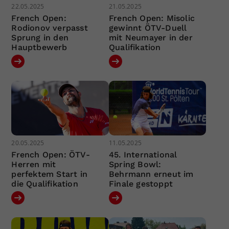
22.05.2025
21.05.2025
French Open:
French Open: Misolic
Rodionov verpasst
gewinnt ÖTV-Duell
Sprung in den
mit Neumayer in der
Hauptbewerb
Qualifikation
20.05.2025
11.05.2025
French Open: ÖTV-
45. International
Herren mit
Spring Bowl:
perfektem Start in
Behrmann erneut im
die Qualifikation
Finale gestoppt