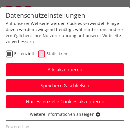
Zurück zur Newsübersicht
Datenschutzeinstellungen
Vorarlberger Tennisverband
Auf unserer Webseite werden Cookies verwendet. Einige
davon werden zwingend benötigt, während es uns andere
ermöglichen, Ihre Nutzererfahrung auf unserer Webseite
zu verbessern.
Rollstuhltennis
Inklusion
ATP
Essenziell
Statistiken
WTA
ITF
Turniere
Kids & Jugend
Alle akzeptieren
French Open: Österreich
Speichern & schließen
auch bei den Offiziellen
stark vertreten
Nur essenzielle Cookies akzeptieren
Eva Rungaldier und Martine Stauder
Weitere Informationen anzeigen
Essenziell
fungieren in Paris als Linienrichterin. Mit
Essenzielle Cookies werden für grundlegende
Powered by
auch ganz besonderen Einsätzen.