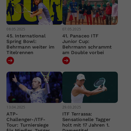
08.05.2025
07.05.2025
45. International
41. Panaceo ITF
Spring Bowl:
Junior Cup:
Behrmann weiter im
Behrmann schrammt
Titelrennen
am Double vorbei
13.04.2025
29.03.2025
ATP-
ITF Terrassa:
Challenger-/ITF-
Sensationelle Tagger
Tour: Turniersiege
holt mit 17 Jahren 1.
für Miedler, Tagger,
Damentitel