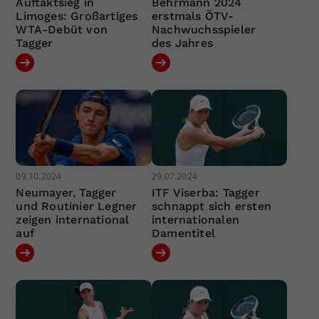
Auftaktsieg in
Behrmann 2024
Limoges: Großartiges
erstmals ÖTV-
WTA-Debüt von
Nachwuchsspieler
Tagger
des Jahres
09.10.2024
29.07.2024
Neumayer, Tagger
ITF Viserba: Tagger
und Routinier Legner
schnappt sich ersten
zeigen international
internationalen
auf
Damentitel